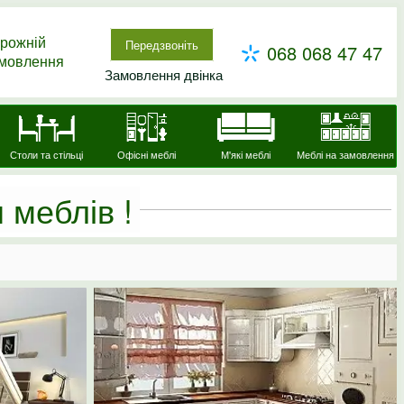
рожній
Передзвоніть
068 068 47 47
амовлення
Замовлення двінка
Столи та стільці
Офісні меблі
М'які меблі
Меблі на замовлення
 меблів !