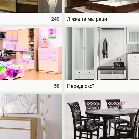
249
Ліжка та матраци
56
Передпокої