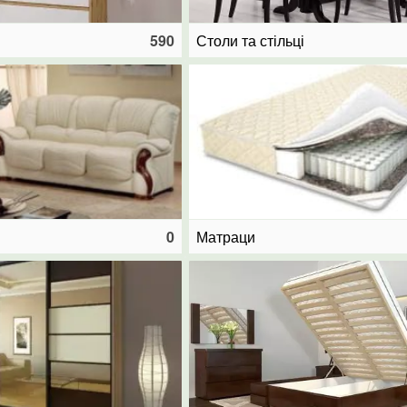
590
Столи та стільці
0
Матраци