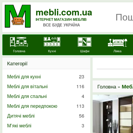
mebli.com.ua
ІНТЕРНЕТ МАГАЗИН МЕБЛІВ
ВСЕ БУДЕ УКРАЇНА
Головна
Кухні
Шафи
Ліжка
Категорії
Меблі для кухні
23
Головна »
Меб
Меблі для вітальні
116
Меблі для спальні
4
Меблі для передпокою
113
Дитячі меблі
56
М’які меблі
3