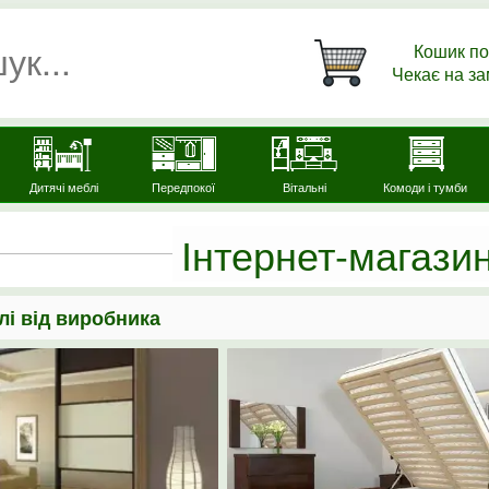
Кошик по
Чекає на з
Дитячі меблі
Передпокої
Вітальні
Комоди і тумби
Інтернет-магазин
лі від виробника