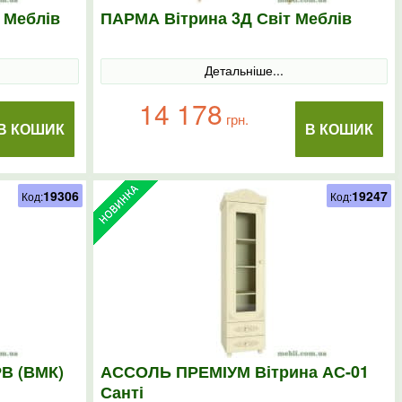
 Меблів
ПАРМА Вітрина 3Д Світ Меблів
Детальніше...
14 178
грн.
В КОШИК
В КОШИК
19306
19247
Код:
Код:
В (ВМК)
АССОЛЬ ПРЕМІУМ Вітрина АС-01
Санті