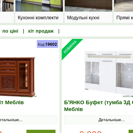
Кухонні комплекти
Модульні кухні
Прямі к
|
по ціні
|
хіт продаж
|
19602
Код:
іт Меблів
Б'ЯНКО Буфет (тумба 3Д С
Меблів
етальніше...
Детальніше...