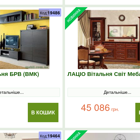
19486
Код:
ьня БРВ (ВМК)
ЛАЦІО Вітальня Світ Меб
етальніше...
Детальніше...
45 086
грн.
В КОШИК
19464
Код: