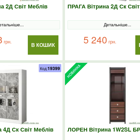
а 2Д Світ Меблів
ПРАГА Вітрина 2Д Ск Світ
етальніше...
Детальніше...
3
5 240
грн.
грн.
В КОШИК
19399
Код:
 4Д Ск Світ Меблів
ЛОРЕН Вітрина 1W2SL БР