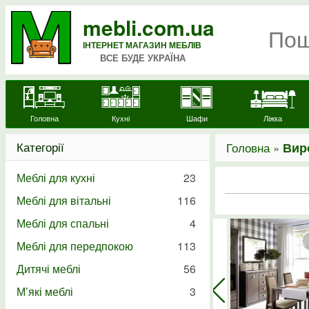
mebli.com.ua
ІНТЕРНЕТ МАГАЗИН МЕБЛІВ
ВСЕ БУДЕ УКРАЇНА
Головна
Кухні
Шафи
Ліжка
Категорії
Головна »
Вир
Меблі для кухні
23
Меблі для вітальні
116
Меблі для спальні
4
Меблі для передпокою
113
Дитячі меблі
56
М’які меблі
3