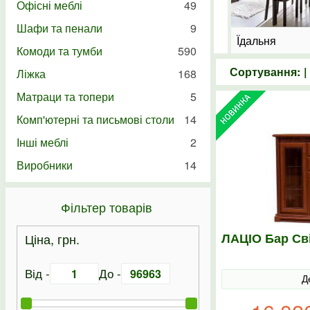
Офісні меблі
49
Шафи та пенали
9
Кухні на замовлення
Їдальня
Комоди та тумби
590
Сортування: 
Ліжка
168
Матраци та топери
5
Комп'ютерні та письмові столи
14
Інші меблі
2
Виробники
14
Фільтер товарів
ЛАЦІО Бар Св
Ціна, грн.
Від -
До -
Д