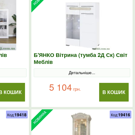
лів
Б'ЯНКО Вітрина (тумба 2Д Ск) Світ
Меблів
Детальніше...
5 104
грн.
В КОШИК
В КОШИК
19418
19416
Код:
Код: