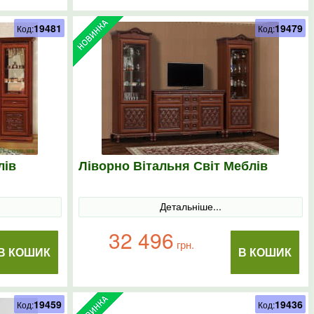
19481
19479
Код:
Код:
лів
Ліворно Вітальня Світ Меблів
Детальніше...
32 496
грн.
В КОШИК
В КОШИК
19459
19436
Код:
Код: