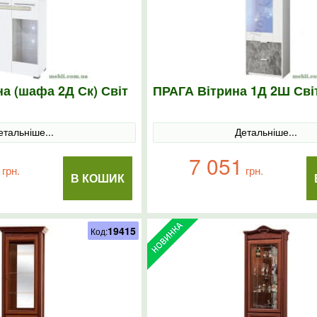
а (шафа 2Д Ск) Світ
ПРАГА Вітрина 1Д 2Ш Сві
етальніше...
Детальніше...
7 051
грн.
грн.
В КОШИК
19415
Код: