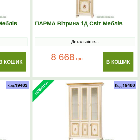
Меблів
ПАРМА Вітрина 1Д Світ Меблів
Детальніше...
8 668
грн.
В КОШИК
В КОШИК
19403
19400
Код:
Код: