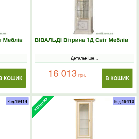
т Меблів
ВІВАЛЬДІ Вітрина 1Д Світ Меблів
Детальніше...
16 013
грн.
В КОШИК
В КОШИК
19414
19413
Код:
Код: