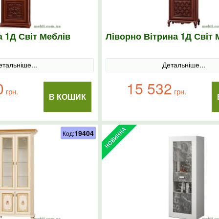
 1Д Світ Меблів
Ліворно Вітрина 1Д Світ 
етальніше...
Детальніше...
0
15 532
грн.
грн.
В КОШИК
19404
Код: