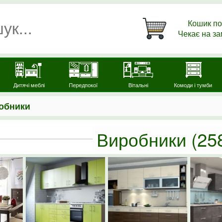
Кошик по
Чекає на з
Дитячі меблі
Передпокої
Вітальні
Комоди і тумби
обники
Виробники
(25