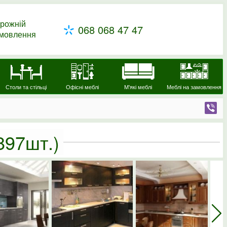
рожній
068 068 47 47
амовлення
Столи та стільці
Офісні меблі
М'які меблі
Меблі на замовлення
897шт.)