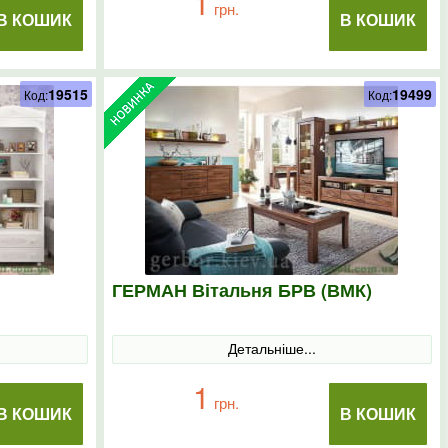
1
грн.
В КОШИК
В КОШИК
19515
19499
Код:
Код:
ГЕРМАН Вітальня БРВ (ВМК)
Детальніше...
1
грн.
В КОШИК
В КОШИК