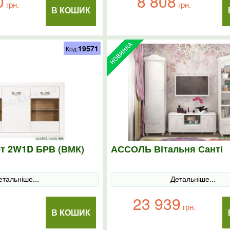
0
8 808
грн.
грн.
В КОШИК
19571
Код:
т 2W1D БРВ (ВМК)
АССОЛЬ Вітальня Санті
етальніше...
Детальніше...
23 939
грн.
В КОШИК