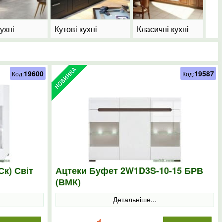
ухні
Кутові кухні
Класичні кухні
19600
19587
Код:
Код:
к) Світ
Ацтеки Буфет 2W1D3S-10-15 БРВ
(ВМК)
Детальніше...