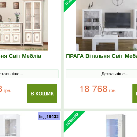
ня Світ Меблів
ПРАГА Вітальня Світ Меб
етальніше...
Детальніше...
8
18 768
грн.
грн.
В КОШИК
19432
Код: