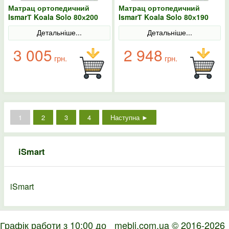
Матрац ортопедичний
Матрац ортопедичний
IsmarТ Koala Solo 80х200
IsmarТ Koala Solo 80х190
безпружинний
безпружинний
Детальніше...
Детальніше...
3 005
2 948
грн.
грн.
1
2
3
4
Наступна ►
iSmart
iSmart
Графік работи з 10:00 до
mebli.com.ua © 2016-2026