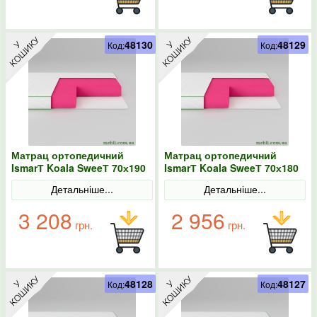
48130
48129
Код:
Код:
Матрац ортопедичний
Матрац ортопедичний
IsmarТ Koala SweeТ 70х190
IsmarТ Koala SweeТ 70х180
безпружинний
безпружинний
Детальніше...
Детальніше...
3 208
2 956
грн.
грн.
48128
48127
Код:
Код: