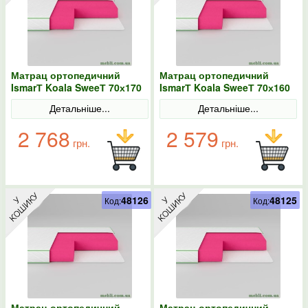
Матрац ортопедичний
Матрац ортопедичний
IsmarТ Koala SweeТ 70х170
IsmarТ Koala SweeТ 70х160
безпружинний
безпружинний
Детальніше...
Детальніше...
2 768
2 579
грн.
грн.
48126
48125
Код:
Код:
Матрац ортопедичний
Матрац ортопедичний