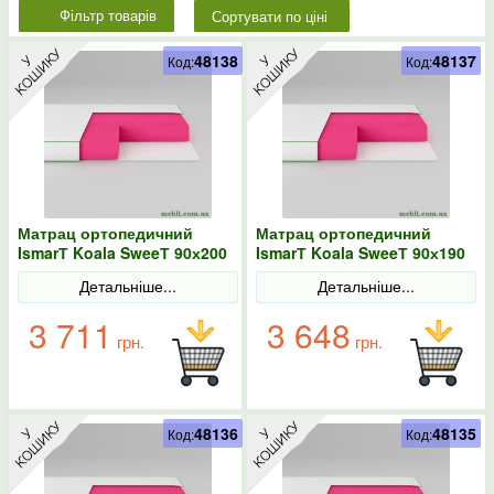
Сортувати по ціні
Фільтр товарів
48138
48137
Код:
Код:
Матрац ортопедичний
Матрац ортопедичний
IsmarТ Koala SweeТ 90х200
IsmarТ Koala SweeТ 90х190
безпружинний
безпружинний
Детальніше...
Детальніше...
3 711
3 648
грн.
грн.
48136
48135
Код:
Код: