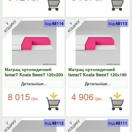
48114
48113
Код:
Код:
Матрац ортопедичний
Матрац ортопедичний
IsmarТ Koala SweeТ 120х200
IsmarТ Koala SweeТ 120х190
безпружинний
безпружинний
Детальніше...
Детальніше...
8 015
4 906
грн.
грн.
48112
48111
Код:
Код: