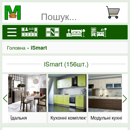
Головна »
iSmart
iSmart
(156шт.)
овлення
Їдальня
Кухонні комплекти
Модульні кухні