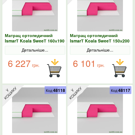
Матрац ортопедичний
Матрац ортопедичний
IsmarТ Koala SweeТ 160х190
IsmarТ Koala SweeТ 150х200
безпружинний
безпружинний
Детальніше...
Детальніше...
6 227
6 101
грн.
грн.
48118
48117
Код:
Код: