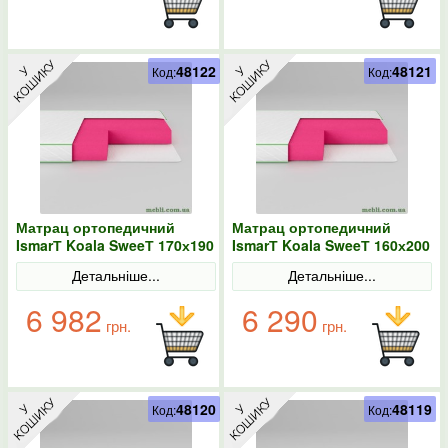
48122
48121
Код:
Код:
Матрац ортопедичний
Матрац ортопедичний
IsmarТ Koala SweeТ 170х190
IsmarТ Koala SweeТ 160х200
безпружинний
безпружинний
Детальніше...
Детальніше...
6 982
6 290
грн.
грн.
48120
48119
Код:
Код: