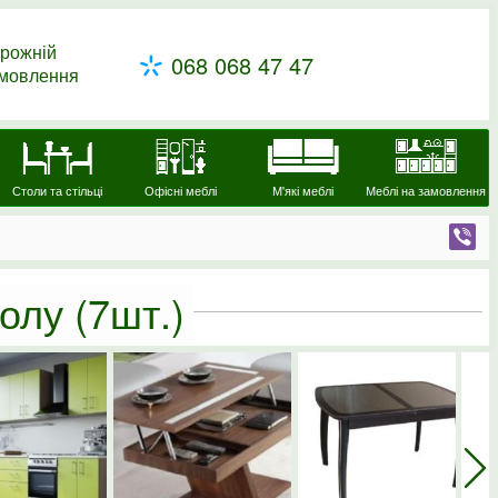
рожній
068 068 47 47
амовлення
Столи та стільці
Офісні меблі
М'які меблі
Меблі на замовлення
толу
(7шт.)