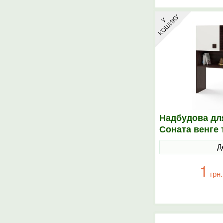
Надбудова дл
Соната венге 
Д
1
грн.