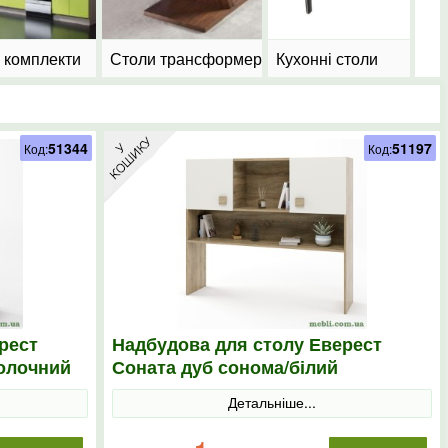
і комплекти
Столи трансформери
Кухонні столи
51344
51197
Код:
Код:
рест
Надбудова для столу Еверест
молочний
Соната дуб сонома/білий
Детальніше...