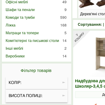
Офісні меблі
49
Шафи та пенали
9
Крісла мішки
Дерев'яні сто
Комоди та тумби
590
Сортування: 
Ліжка
168
Матраци та топери
5
Комп'ютерні та письмові столи
14
Інші меблі
2
Виробники
14
Фільтер товарів
Надбудова дл
КОЛІР:
Школяр-3,4,5
Д
ВИСОТА ПОЛИЦІ: