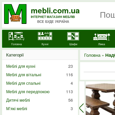
mebli.com.ua
ІНТЕРНЕТ МАГАЗИН МЕБЛІВ
ВСЕ БУДЕ УКРАЇНА
Головна
Кухні
Шафи
Ліжка
Категорії
Головна »
Над
Меблі для кухні
23
Меблі для вітальні
116
Меблі для спальні
4
Меблі для передпокою
113
Дитячі меблі
56
М’які меблі
3