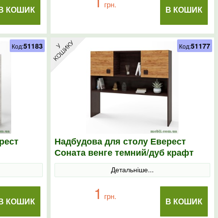
1
грн.
В КОШИК
В КОШИК
51183
51177
Код:
Код:
рест
Надбудова для столу Еверест
Соната венге темний/дуб крафт
золотий
Детальніше...
1
грн.
В КОШИК
В КОШИК