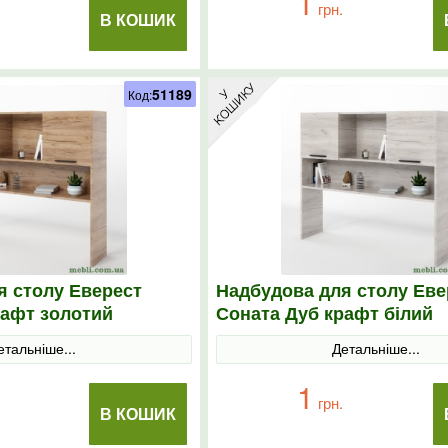
1
грн.
В КОШИК
51189
Код:
я столу Еверест
Надбудова для столу Еве
рафт золотий
Соната Дуб крафт білий
етальніше...
Детальніше...
1
грн.
В КОШИК