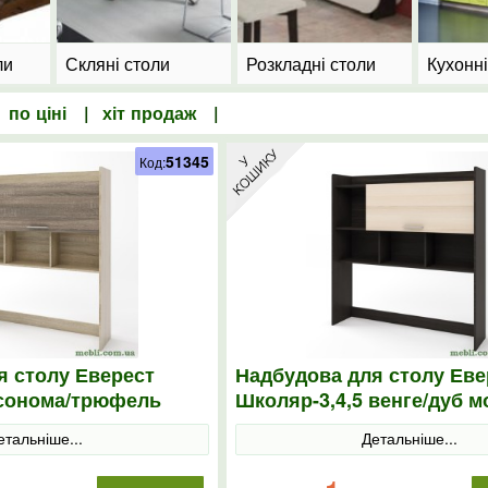
ли
Скляні столи
Розкладні столи
Кухонн
|
по ціні
|
хіт продаж
|
51345
Код:
я столу Еверест
Надбудова для столу Еве
 сонома/трюфель
Школяр-3,4,5 венге/дуб 
етальніше...
Детальніше...