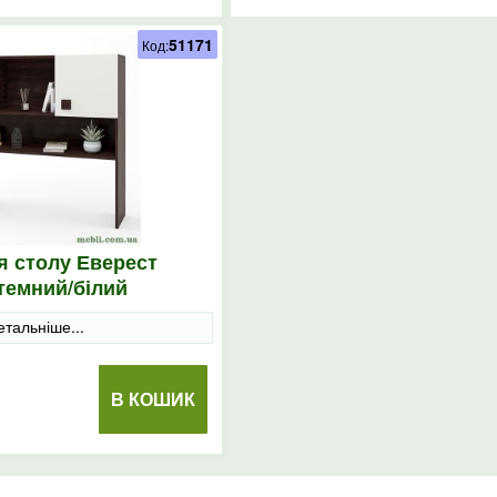
51171
Код:
я столу Еверест
темний/білий
етальніше...
В КОШИК