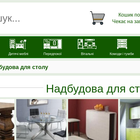
Кошик по
Чекає на з
Дитячі меблі
Передпокої
Вітальні
Комоди і тумби
будова для столу
Надбудова для с