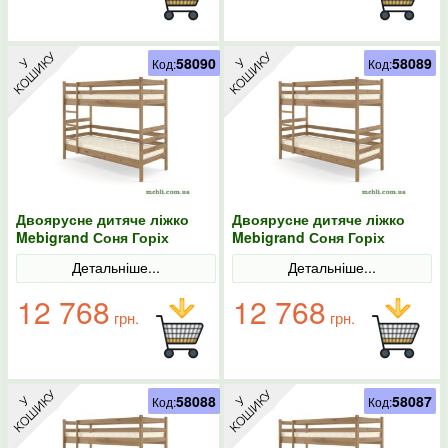
58090
58089
Код:
Код:
Двоярусне дитяче ліжко
Двоярусне дитяче ліжко
Mebigrand Соня Горіх
Mebigrand Соня Горіх
світлий 80х200
світлий 80х190
Детальніше...
Детальніше...
12 768
12 768
грн.
грн.
58088
58087
Код:
Код: