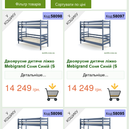
Сортувати по ціні
Фільтр товарів
58098
58097
Код:
Код:
Двоярусне дитяче ліжко
Двоярусне дитяче ліжко
Mebigrand Соня Синій (S
Mebigrand Соня Синій (S
7010 R 90B) 90х200
7010 R 90B) 90х190
Детальніше...
Детальніше...
14 249
14 249
грн.
грн.
58096
58095
Код:
Код: