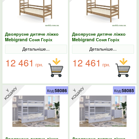
Двоярусне дитяче ліжко
Двоярусне дитяче ліжко
Mebigrand Соня Горіх
Mebigrand Соня Горіх
світлий 70х200
світлий 70х190
Детальніше...
Детальніше...
12 461
12 461
грн.
грн.
58086
58085
Код:
Код:
Двоярусне дитяче ліжко
Двоярусне дитяче ліжко