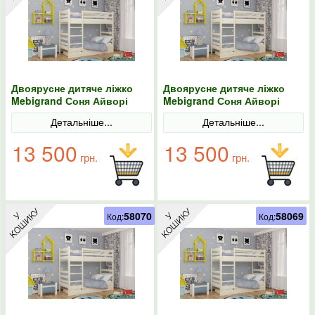
Двоярусне дитяче ліжко
Двоярусне дитяче ліжко
Mebigrand Соня Айворі
Mebigrand Соня Айворі
(S0505Y30R) 80х200 з
(S0505Y30R) 80х190 з
Детальніше...
Детальніше...
ящиками
ящиками
13 500
13 500
грн.
грн.
58070
58069
Код:
Код: