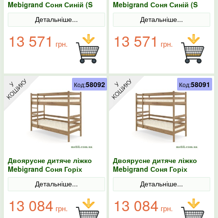
Mebigrand Соня Синій (S
Mebigrand Соня Синій (S
7010 R 90B) 70х200
7010 R 90B) 70х190
Детальніше...
Детальніше...
13 571
13 571
грн.
грн.
58092
58091
Код:
Код:
Двоярусне дитяче ліжко
Двоярусне дитяче ліжко
Mebigrand Соня Горіх
Mebigrand Соня Горіх
світлий 90х200
світлий 90х190
Детальніше...
Детальніше...
13 084
13 084
грн.
грн.