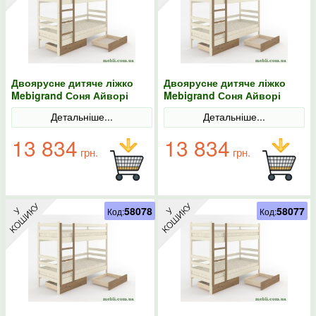
Двоярусне дитяче ліжко
Двоярусне дитяче ліжко
Mebigrand Соня Айворі
Mebigrand Соня Айворі
(S0505Y30R)/Горіх світлий
(S0505Y30R)/Горіх світлий
Детальніше...
Детальніше...
90х200 з ящиками
90х190 з ящиками
13 834
13 834
грн.
грн.
58078
58077
Код:
Код: