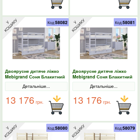
58082
58081
Код:
Код:
Двоярусне дитяче ліжко
Двоярусне дитяче ліжко
Mebigrand Соня Блакитний
Mebigrand Соня Блакитний
(S 2010 R80 B) 70х200 з
(S 2010 R80 B) 70х190 з
Детальніше...
Детальніше...
ящиками
ящиками
13 176
13 176
грн.
грн.
58080
58079
Код:
Код: