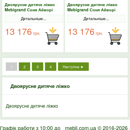
Двоярусне дитяче ліжко
Двоярусне дитяче ліжко
Mebigrand Соня Айворі
Mebigrand Соня Айворі
(S0505Y30R) 70х200 з
(S0505Y30R) 70х190 з
Детальніше...
Детальніше...
ящиками
ящиками
13 176
13 176
грн.
грн.
1
2
3
4
Наступна ►
Двоярусне дитяче ліжко
Двоярусне дитяче ліжко
Графік работи з 10:00 до
mebli.com.ua © 2016-2026