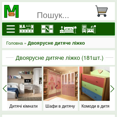
Головна »
Двоярусне дитяче ліжко
Двоярусне дитяче ліжко
(181шт.)
амовлення"
Дитячі кімнати
Шафи в дитячу
Комоди в дитячу