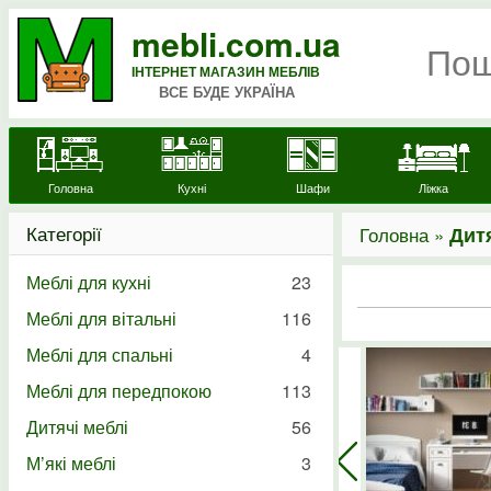
mebli.com.ua
ІНТЕРНЕТ МАГАЗИН МЕБЛІВ
ВСЕ БУДЕ УКРАЇНА
Головна
Кухні
Шафи
Ліжка
Категорії
Головна »
Дитя
Меблі для кухні
23
Меблі для вітальні
116
Меблі для спальні
4
Меблі для передпокою
113
Дитячі меблі
56
М’які меблі
3