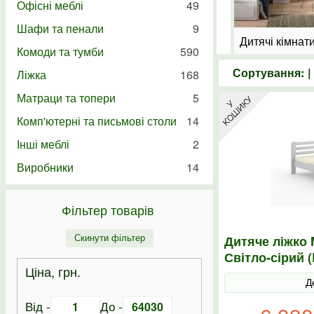
Офісні меблі
49
Шафи та пенали
9
Дитячі "На замовлення"
Дитячі кімнат
Комоди та тумби
590
Сортування: 
Ліжка
168
Матраци та топери
5
Комп'ютерні та письмові столи
14
Інші меблі
2
Виробники
14
Фільтер товарів
Дитяче ліжко 
Скинути фільтер
Світло-сірий 
Ціна, грн.
Д
Від -
До -