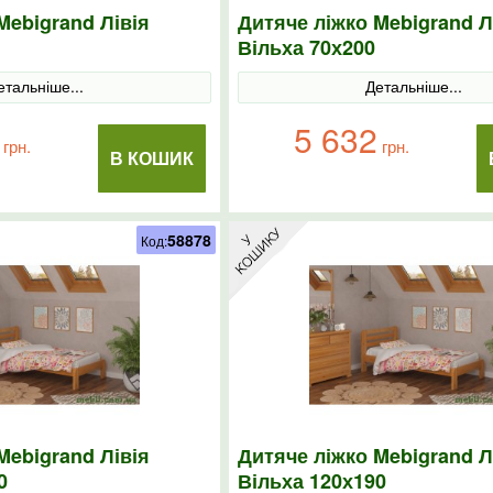
Mebigrand Лівія
Дитяче ліжко Mebigrand Л
Вільха 70х200
етальніше...
Детальніше...
5 632
грн.
грн.
В КОШИК
58878
Код:
Mebigrand Лівія
Дитяче ліжко Mebigrand Л
0
Вільха 120х190