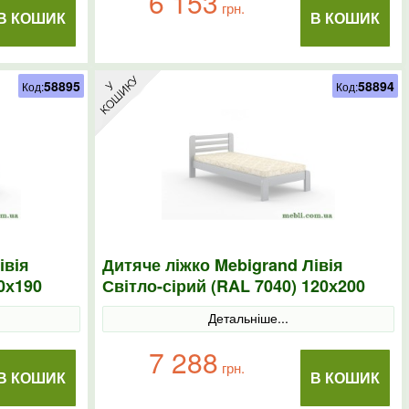
6 153
грн.
В КОШИК
В КОШИК
58895
58894
Код:
Код:
івія
Дитяче ліжко Mebigrand Лівія
0х190
Світло-сірий (RAL 7040) 120х200
Детальніше...
7 288
грн.
В КОШИК
В КОШИК