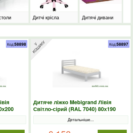
столи
Дитчі крісла
Дитячі дивани
58898
58897
Код:
Код:
івія
Дитяче ліжко Mebigrand Лівія
0х200
Світло-сірий (RAL 7040) 80х190
Детальніше...