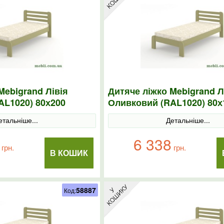
Mebigrand Лівія
Дитяче ліжко Mebigrand Л
AL1020) 80х200
Оливковий (RAL1020) 80х
етальніше...
Детальніше...
6 338
грн.
грн.
В КОШИК
58887
Код: