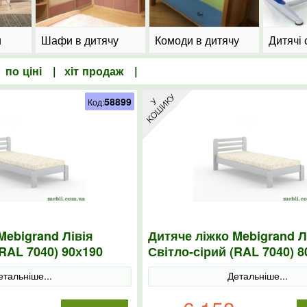
и
Шафи в дитячу
Комоди в дитячу
Дитячі 
|
по ціні
|
хіт продаж
|
58899
Код:
Mebigrand Лівія
Дитяче ліжко Mebigrand Л
(RAL 7040) 90х190
Світло-сірий (RAL 7040) 8
етальніше...
Детальніше...