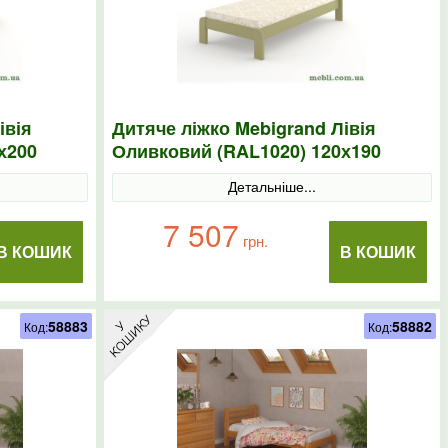
івія
Дитяче ліжко Mebigrand Лівія
х200
Оливковий (RAL1020) 120х190
Детальніше...
7 507
грн.
В КОШИК
В КОШИК
58883
58882
Код:
Код: