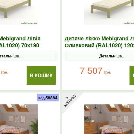
Mebigrand Лівія
Дитяче ліжко Mebigrand Л
AL1020) 70х190
Оливковий (RAL1020) 120
етальніше...
Детальніше...
7 507
грн.
грн.
В КОШИК
58884
Код: