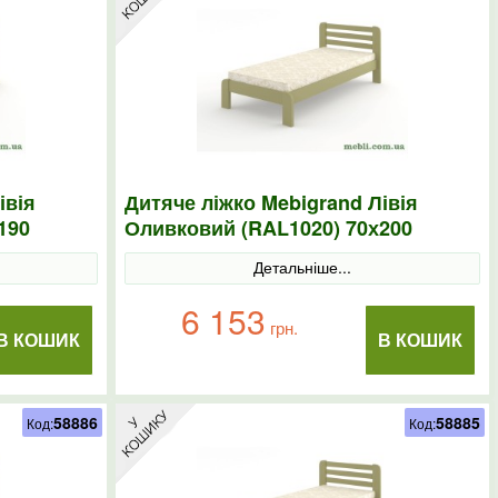
івія
Дитяче ліжко Mebigrand Лівія
190
Оливковий (RAL1020) 70х200
Детальніше...
6 153
грн.
В КОШИК
В КОШИК
58886
58885
Код:
Код: