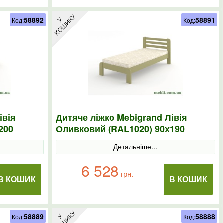
58892
58891
Код:
Код:
івія
Дитяче ліжко Mebigrand Лівія
200
Оливковий (RAL1020) 90х190
Детальніше...
6 528
грн.
В КОШИК
В КОШИК
58889
58888
Код:
Код: