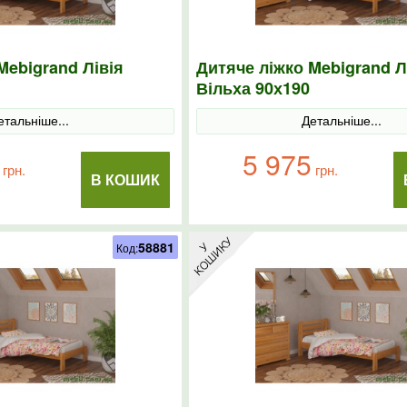
Mebigrand Лівія
Дитяче ліжко Mebigrand Л
Вільха 90х190
етальніше...
Детальніше...
5 975
грн.
грн.
В КОШИК
58881
Код: