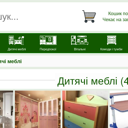
Кошик по
Чекає на з
Дитячі меблі
Передпокої
Вітальні
Комоди і тумби
чі меблі
Дитячі меблі
(