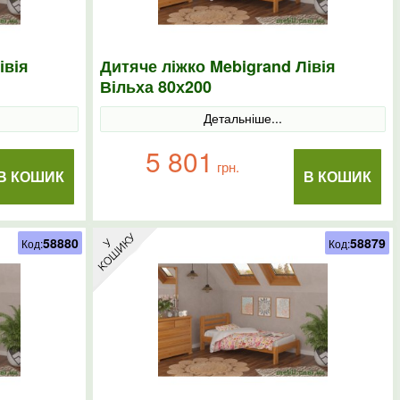
івія
Дитяче ліжко Mebigrand Лівія
Вільха 80х200
Детальніше...
5 801
грн.
В КОШИК
В КОШИК
58880
58879
Код:
Код: