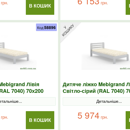
6 153
грн.
грн.
В КОШИК
58896
Код:
Mebigrand Лівія
Дитяче ліжко Mebigrand Л
(RAL 7040) 70х200
Світло-сірий (RAL 7040) 7
етальніше...
Детальніше...
5 974
грн.
грн.
В КОШИК