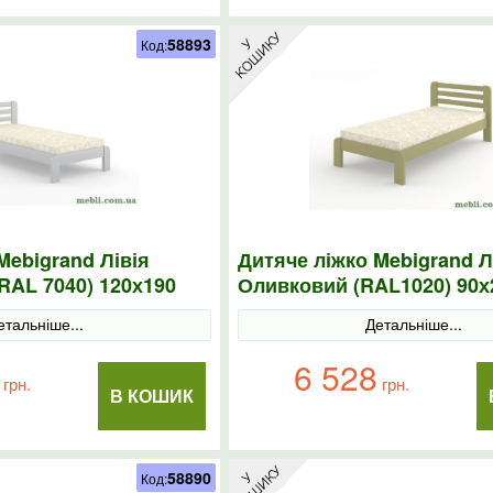
58893
Код:
Mebigrand Лівія
Дитяче ліжко Mebigrand Л
(RAL 7040) 120х190
Оливковий (RAL1020) 90х
етальніше...
Детальніше...
6 528
грн.
грн.
В КОШИК
58890
Код: