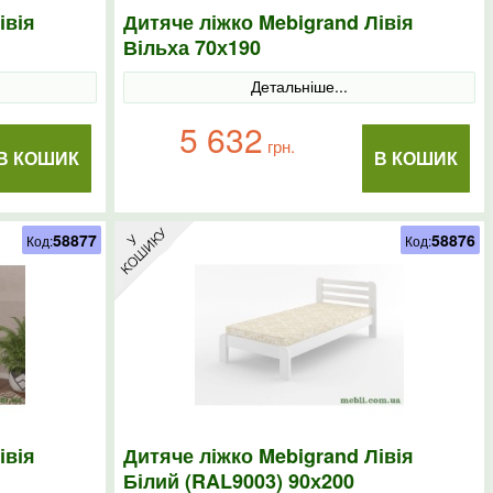
івія
Дитяче ліжко Mebigrand Лівія
Вільха 70х190
Детальніше...
5 632
грн.
В КОШИК
В КОШИК
58877
58876
Код:
Код:
івія
Дитяче ліжко Mebigrand Лівія
Білий (RAL9003) 90х200