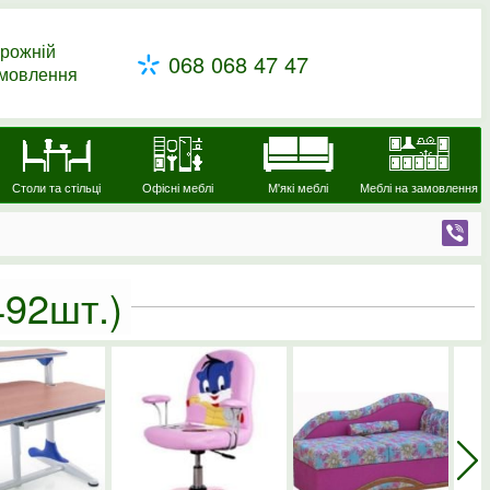
рожній
068 068 47 47
амовлення
Столи та стільці
Офісні меблі
М'які меблі
Меблі на замовлення
492шт.)