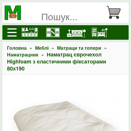
»
»
»
Головна
Меблі
Матраци та топери
»
Наматрац єврочехол
Наматрацник
Highfoam з еластичними фіксаторами
80х190