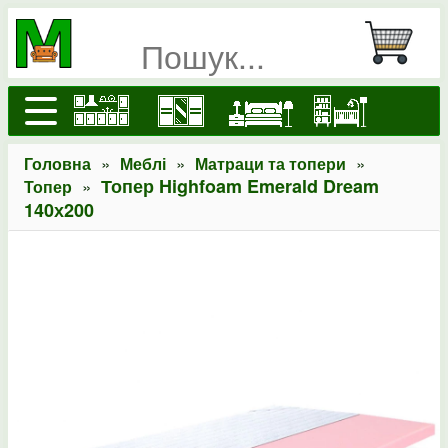
»
»
»
Головна
Меблі
Матраци та топери
»
Топер Highfoam Emerald Dream
Топер
140х200