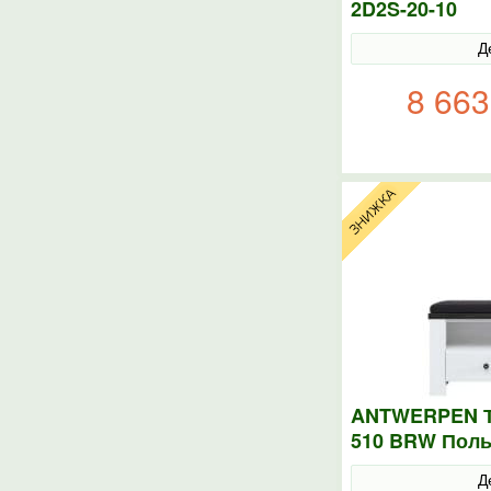
2D2S-20-10
Д
8 663
ANTWERPEN Ту
510 BRW Пол
Д