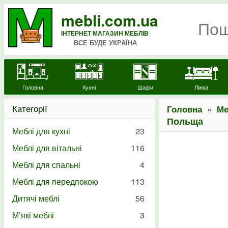
mebli.com.ua
ІНТЕРНЕТ МАГАЗИН МЕБЛІВ
ВСЕ БУДЕ УКРАЇНА
Головна
Кухні
Шафи
Ліжка
Категорії
»
Головна
Ме
Польща
Меблі для кухні
23
Меблі для вітальні
116
Меблі для спальні
4
Меблі для передпокою
113
Дитячі меблі
56
М’які меблі
3