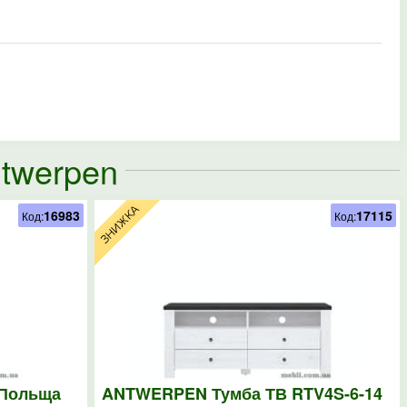
ntwerpen
16983
17115
Код:
Код:
Польща
ANTWERPEN Тумба ТВ RTV4S-6-14