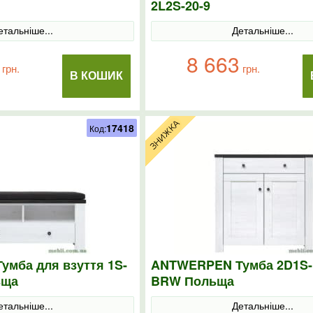
2L2S-20-9
етальніше...
Детальніше...
8 663
грн.
грн.
В КОШИК
17418
Код:
мба для взуття 1S-
ANTWERPEN Тумба 2D1S-
ьща
BRW Польща
етальніше...
Детальніше...