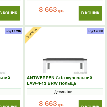
8 663
грн.
В КОШИК
В КОШИК
17796
17800
Код:
Код:
ьний
ANTWERPEN Стіл журнальний
LAW-4-13 BRW Польща
Детальніше...
8 663
грн.