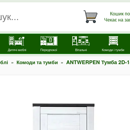
Кошик по
Чекає на з
Дитячі меблі
Передпокої
Вітальні
Комоди і тумби
»
»
ANTWERPEN Тумба 2D-1
блі
Комоди та тумби