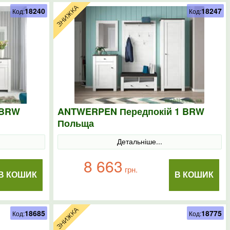
18240
18247
Код:
Код:
 BRW
ANTWERPEN Передпокій 1 BRW
Польща
Детальніше...
8 663
грн.
В КОШИК
В КОШИК
18685
18775
Код:
Код: