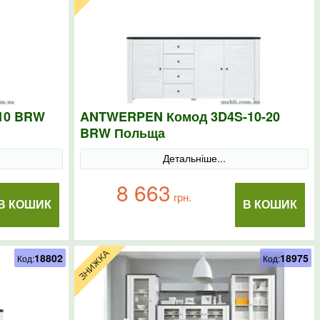
10 BRW
ANTWERPEN Комод 3D4S-10-20
BRW Польща
Детальніше...
8 663
грн.
В КОШИК
В КОШИК
18802
18975
Код:
Код: