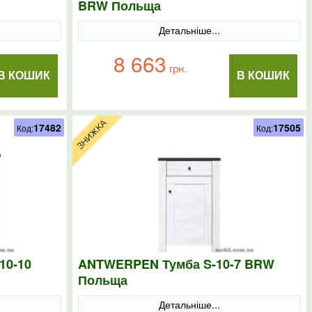
BRW Польща
Детальніше...
8 663
грн.
В КОШИК
В КОШИК
17482
17505
Код:
Код:
10-10
ANTWERPEN Тумба S-10-7 BRW
Польща
Детальніше...