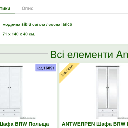
тики
Опис
модрина sibiu світла / сосна larico
71 х 140 х 40 см.
Всі елементи A
16891
Код:
Шафа BRW Польща
ANTWERPEN Шафа BRW 