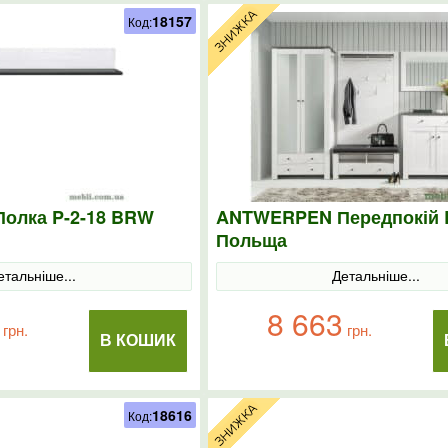
18157
Код:
олка P-2-18 BRW
ANTWERPEN Передпокій
Польща
етальніше...
Детальніше...
8 663
грн.
грн.
В КОШИК
18616
Код: