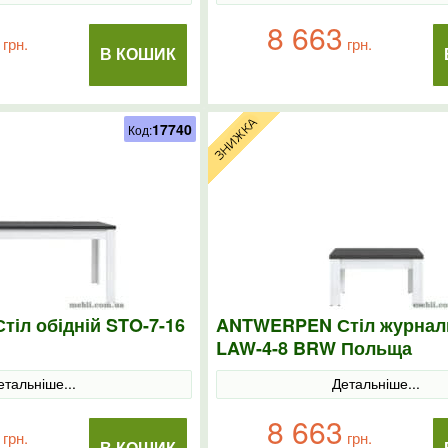
8 663
грн.
грн.
В КОШИК
17740
Код:
іл обідній STO-7-16
ANTWERPEN Стіл журнал
LAW-4-8 BRW Польща
етальніше...
Детальніше...
8 663
грн.
грн.