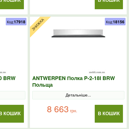
В КОШИК
В КОШИК
17918
18156
Код:
Код:
0 BRW
ANTWERPEN Полка P-2-18I BRW
Польща
Детальніше...
8 663
грн.
В КОШИК
В КОШИК