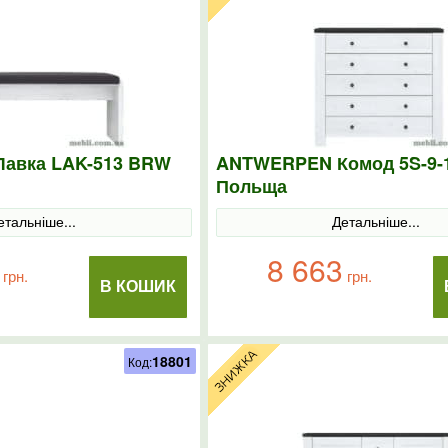
авка LAK-513 BRW
ANTWERPEN Комод 5S-9-
Польща
етальніше...
Детальніше...
8 663
грн.
грн.
В КОШИК
18801
Код: