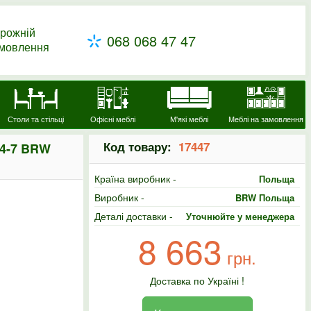
рожній
068 068 47 47
амовлення
Столи та стільці
Офісні меблі
М'які меблі
Меблі на замовлення
Код товару:
17447
4-7 BRW
Країна виробник -
Польща
Виробник -
BRW Польща
Деталі доставки -
Уточнюйте у менеджера
8 663
грн.
Доставка по Україні !