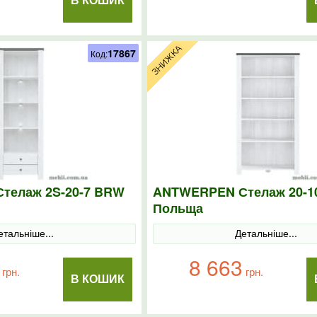
В КОШИК
17867
Код:
телаж 2S-20-7 BRW
ANTWERPEN Стелаж 20-1
Польща
етальніше...
Детальніше...
8 663
грн.
грн.
В КОШИК