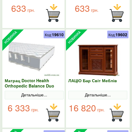
633
633
грн.
грн.
19610
19602
Код:
Код:
Матрац Doctor Health
ЛАЦІО Бар Світ Меблів
Orthopedic Balance Duo
EMM
Детальніше...
Детальніше...
6 333
16 820
грн.
грн.