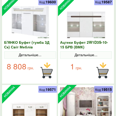
19600
19587
Код:
Код:
Б'ЯНКО Буфет (тумба 3Д
Ацтеки Буфет 2W1D3S-10-
Ск) Світ Меблів
15 БРВ (ВМК)
Детальніше...
Детальніше...
8 808
1
грн.
грн.
19571
19515
Код:
Код: