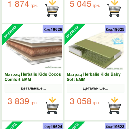
1 874
5 045
грн.
грн.
19626
19625
Код:
Код:
Матрац Herbalis Kids Cocos
Матрац Herbalis Kids Baby
Comfort EMM
Soft EMM
Детальніше...
Детальніше...
3 839
3 058
грн.
грн.
19624
19623
Код:
Код: