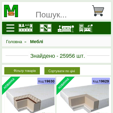
Головна
»
Меблі
Знайдено -
25956
шт.
Сортувати по ціні
Фільтр товарів
19630
19629
Код:
Код: