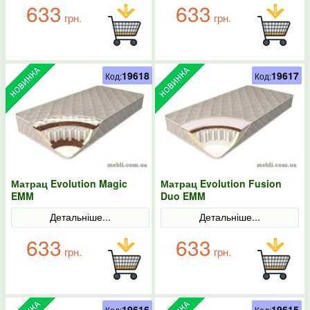
633
633
грн.
грн.
19618
19617
Код:
Код:
Матрац Evolution Magic
Матрац Evolution Fusion
EMM
Duo EMM
Детальніше...
Детальніше...
633
633
грн.
грн.
19616
19615
Код:
Код: