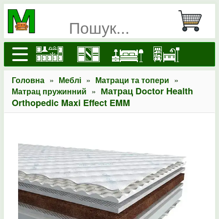
»
»
»
Головна
Меблі
Матраци та топери
»
Матрац Doctor Health
Матрац пружинний
Orthopedic Maxi Effect EMM