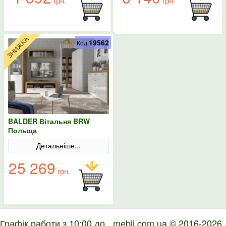
грн.
грн.
19562
Код:
BALDER Вітальня BRW
Польща
Детальніше...
25 269
грн.
Графік работи з 10:00 до
mebli.com.ua © 2016-2026