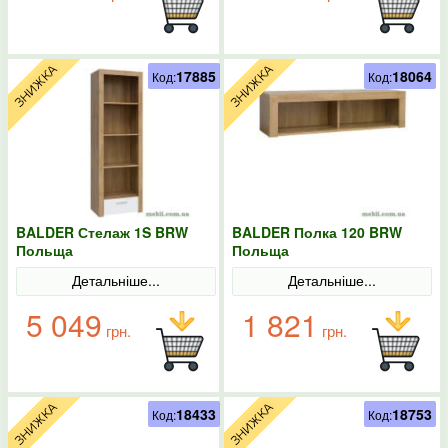
17885
18064
Код:
Код:
BALDER Стелаж 1S BRW
BALDER Полка 120 BRW
Польща
Польща
Детальніше...
Детальніше...
5 049
1 821
грн.
грн.
18433
18753
Код:
Код: