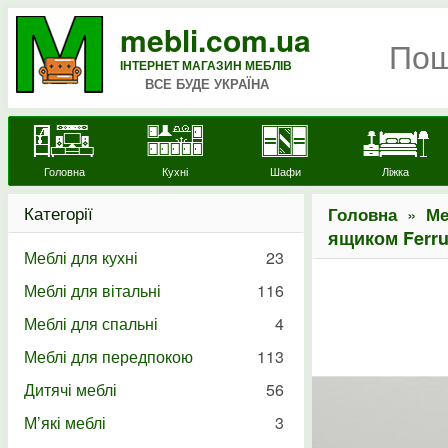
mebli.com.ua
ІНТЕРНЕТ МАГАЗИН МЕБЛІВ
ВСЕ БУДЕ УКРАЇНА
Головна
Кухні
Шафи
Ліжка
Категорії
»
Головна
Ме
ящиком Ferru
Меблі для кухні
23
Меблі для вітальні
116
Меблі для спальні
4
Меблі для передпокою
113
Дитячі меблі
56
М’які меблі
3