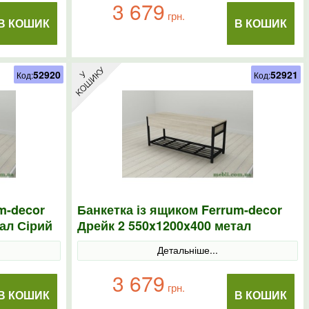
3 679
грн.
В КОШИК
В КОШИК
52920
52921
Код:
Код:
m-decor
Банкетка із ящиком Ferrum-decor
ал Сірий
Дрейк 2 550x1200x400 метал
Чорний ДСП Сонома
Детальніше...
3 679
грн.
В КОШИК
В КОШИК