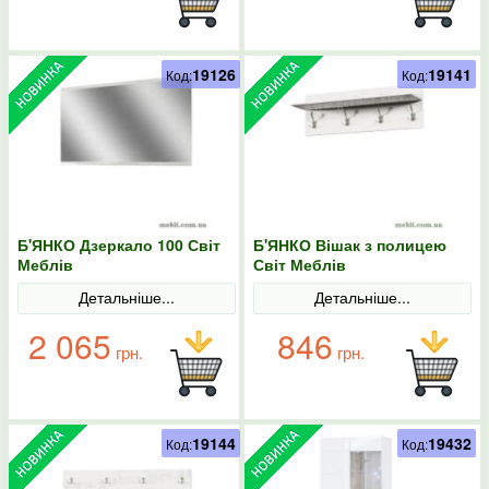
19126
19141
Код:
Код:
Б'ЯНКО Дзеркало 100 Світ
Б'ЯНКО Вішак з полицею
Меблів
Світ Меблів
Детальніше...
Детальніше...
2 065
846
грн.
грн.
19144
19432
Код:
Код: