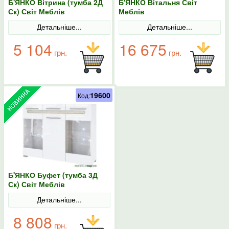
Б'ЯНКО Вітрина (тумба 2Д
Б'ЯНКО Вітальня Світ
Ск) Світ Меблів
Меблів
Детальніше...
Детальніше...
5 104
16 675
грн.
грн.
19600
Код:
Б'ЯНКО Буфет (тумба 3Д
Ск) Світ Меблів
Детальніше...
8 808
грн.