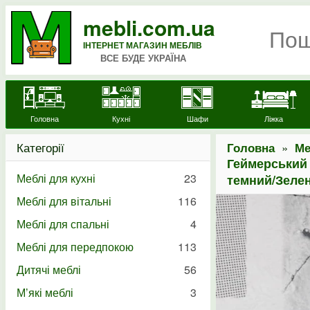
mebli.com.ua
ІНТЕРНЕТ МАГАЗИН МЕБЛІВ
ВСЕ БУДЕ УКРАЇНА
Головна
Кухні
Шафи
Ліжка
Категорії
»
Головна
Ме
Геймерський 
Меблі для кухні
23
темний/Зеле
Меблі для вітальні
116
Меблі для спальні
4
Меблі для передпокою
113
Дитячі меблі
56
М’які меблі
3