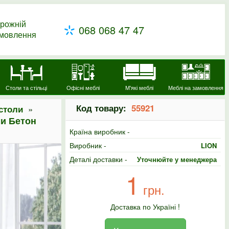
рожній
068 068 47 47
амовлення
Столи та стільці
Офісні меблі
М'які меблі
Меблі на замовлення
Код товару:
55921
»
столи
ми Бетон
Країна виробник -
Виробник -
LION
Деталі доставки -
Уточнюйте у менеджера
1
грн.
Доставка по Україні !