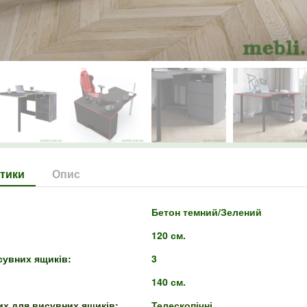
тики
Опис
Бетон темний/Зелений
120 см.
сувних ящиків:
3
140 см.
их для висувних ящиків:
Телескопічні