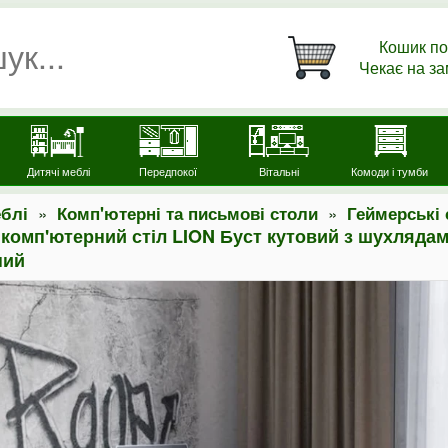
Кошик по
Чекає на з
Дитячі меблі
Передпокої
Вітальні
Комоди і тумби
»
»
блі
Комп'ютерні та письмові столи
Геймерські 
комп'ютерний стіл LION Буст кутовий з шухляда
ний