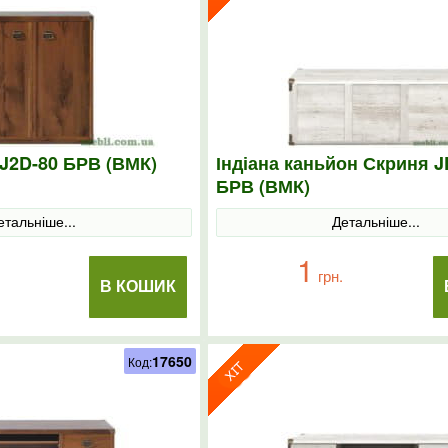
 J2D-80 БРВ (ВМК)
Індіана каньйон Скриня 
БРВ (ВМК)
етальніше...
Детальніше...
1
грн.
В КОШИК
17650
Код: