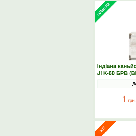
Індіана каньй
J1K-60 БРВ (В
Д
1
грн.