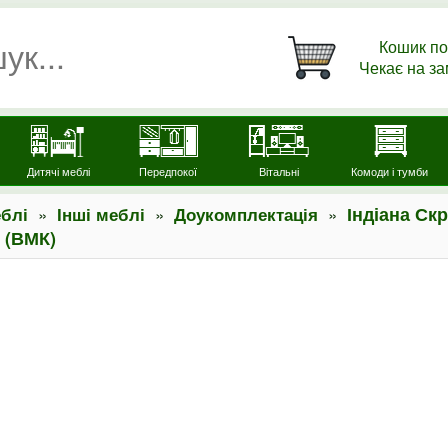
Кошик по
Чекає на з
Дитячі меблі
Передпокої
Вітальні
Комоди і тумби
»
»
»
Індіана Ск
блі
Інші меблі
Доукомплектація
 (ВМК)