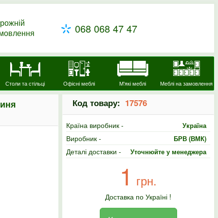
рожній
068 068 47 47
амовлення
Столи та стільці
Офісні меблі
М'які меблі
Меблі на замовлення
Код товару:
17576
риня
Країна виробник -
Україна
Виробник -
БРВ (ВМК)
Деталі доставки -
Уточнюйте у менеджера
1
грн.
Доставка по Україні !