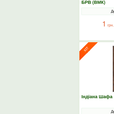
БРВ (ВМК)
Д
1
грн.
Індіана Шафа
Д