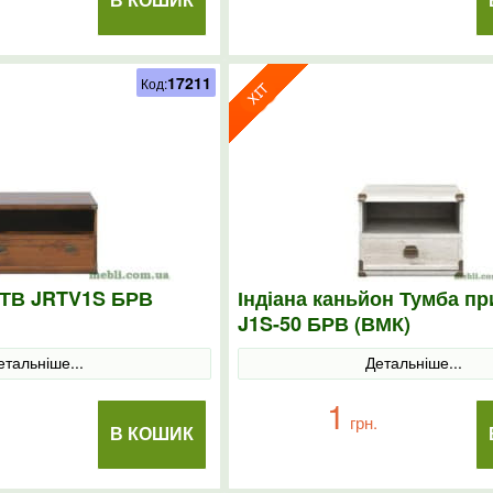
В КОШИК
17211
Код:
а ТВ JRTV1S БРВ
Індіана каньйон Тумба пр
J1S-50 БРВ (ВМК)
етальніше...
Детальніше...
1
грн.
В КОШИК