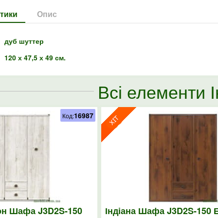
тики
Опис
дуб шуттер
120 х 47,5 х 49 см.
Всі елементи І
16987
Код:
йон Шафа J3D2S-150
Індіана Шафа J3D2S-150 