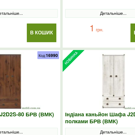
етальніше...
Детальніше...
1
грн.
В КОШИК
16990
Код:
 J2D2S-80 БРВ (ВМК)
Індіана каньйон Шафа J2
полками БРВ (ВМК)
етальніше...
Детальніше...