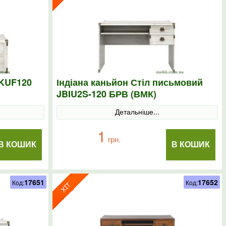
JKUF120
Індіана каньйон Стіл письмовий
JBIU2S-120 БРВ (ВМК)
Детальніше...
1
грн.
В КОШИК
В КОШИК
17651
17652
Код:
Код: