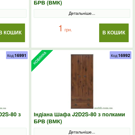
БРВ (ВМК)
Детальніше...
1
грн.
В КОШИК
В КОШИК
16991
16992
Код:
Код:
D2S-80 з
Індіана Шафа J2D2S-80 з полками
БРВ (ВМК)
Детальніше...