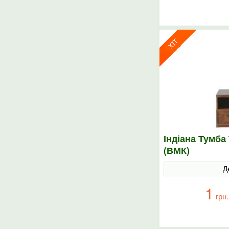
Індіана Тумб
(ВМК)
Д
1
грн.