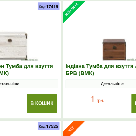
17419
Код:
он Тумба для взуття
Індіана Тумба для взуття 
МК)
БРВ (ВМК)
етальніше...
Детальніше...
1
грн.
В КОШИК
17525
Код: