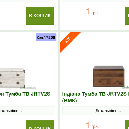
1
грн.
В КОШИК
17208
Код:
он Тумба ТВ JRTV2S
Індіана Тумба ТВ JRTV2S
(ВМК)
етальніше...
Детальніше...
1
грн.