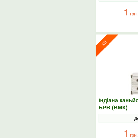
1
грн.
Індіана каньй
БРВ (ВМК)
Д
1
грн.