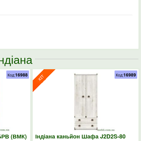
ндіана
16988
16989
Код:
Код:
БРВ (ВМК)
Індіана каньйон Шафа J2D2S-80