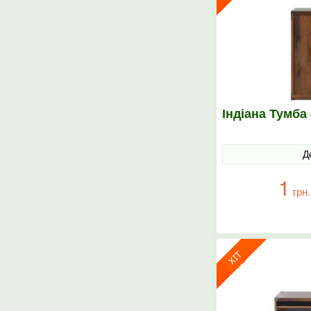
Індіана Тумба
Д
1
грн.