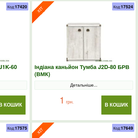
17420
17524
Код:
Код:
J1K-60
Індіана каньйон Тумба J2D-80 БРВ
(ВМК)
Детальніше...
1
грн.
В КОШИК
В КОШИК
17575
17649
Код:
Код: