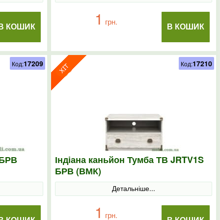
1
грн.
В КОШИК
В КОШИК
17209
17210
Код:
Код:
 БРВ
Індіана каньйон Тумба ТВ JRTV1S
БРВ (ВМК)
Детальніше...
1
грн.