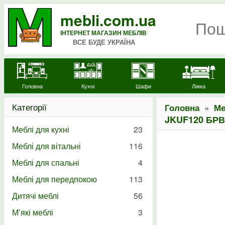
mebli.com.ua
ІНТЕРНЕТ МАГАЗИН МЕБЛІВ
ВСЕ БУДЕ УКРАЇНА
Головна
Кухні
Шафи
Ліжка
Категорії
»
Головна
Ме
JKUF120 БРВ
Меблі для кухні
23
Меблі для вітальні
116
Меблі для спальні
4
Меблі для передпокою
113
Дитячі меблі
56
М’які меблі
3