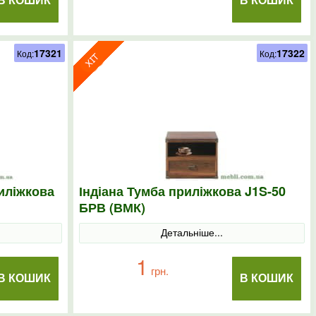
В КОШИК
В КОШИК
17321
17322
Код:
Код:
иліжкова
Індіана Тумба приліжкова J1S-50
БРВ (ВМК)
Детальніше...
1
грн.
В КОШИК
В КОШИК