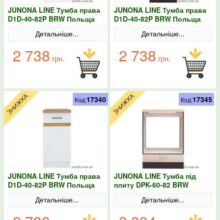
JUNONA LINE Тумба права
JUNONA LINE Тумба права
D1D-40-82P BRW Польща
D1D-40-82P BRW Польща
колір-сірий
венге
Детальніше...
Детальніше...
2 738
2 738
грн.
грн.
17340
17345
Код:
Код:
JUNONA LINE Тумба права
JUNONA LINE Тумба під
D1D-40-82P BRW Польща
плиту DPK-60-82 BRW
колір-білий
Польща Сонома
Детальніше...
Детальніше...