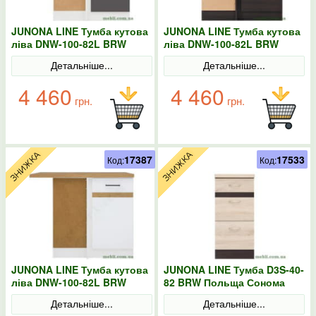
JUNONA LINE Тумба кутова
JUNONA LINE Тумба кутова
ліва DNW-100-82L BRW
ліва DNW-100-82L BRW
Польща колір-сірий
Польща венге
Детальніше...
Детальніше...
4 460
4 460
грн.
грн.
17387
17533
Код:
Код:
JUNONA LINE Тумба кутова
JUNONA LINE Тумба D3S-40-
ліва DNW-100-82L BRW
82 BRW Польща Сонома
Польща колір-білий
Детальніше...
Детальніше...