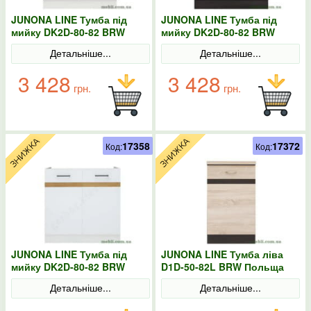
JUNONA LINE Тумба під
JUNONA LINE Тумба під
мийку DK2D-80-82 BRW
мийку DK2D-80-82 BRW
Польща колір-сірий
Польща венге
Детальніше...
Детальніше...
3 428
3 428
грн.
грн.
17358
17372
Код:
Код:
JUNONA LINE Тумба під
JUNONA LINE Тумба ліва
мийку DK2D-80-82 BRW
D1D-50-82L BRW Польща
Польща колір-білий
Сонома
Детальніше...
Детальніше...