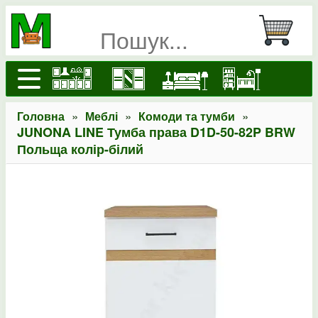
»
»
»
Головна
Меблі
Комоди та тумби
JUNONA LINE Тумба права D1D-50-82P BRW
Польща колір-білий