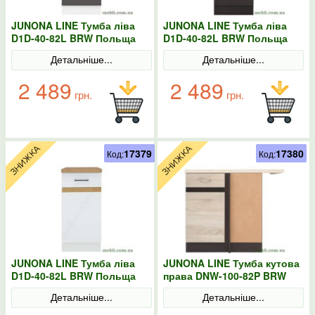
JUNONA LINE Тумба ліва
JUNONA LINE Тумба ліва
D1D-40-82L BRW Польща
D1D-40-82L BRW Польща
колір-сірий
венге
Детальніше...
Детальніше...
2 489
2 489
грн.
грн.
17379
17380
Код:
Код:
JUNONA LINE Тумба ліва
JUNONA LINE Тумба кутова
D1D-40-82L BRW Польща
права DNW-100-82P BRW
колір-білий
Польща Сонома
Детальніше...
Детальніше...