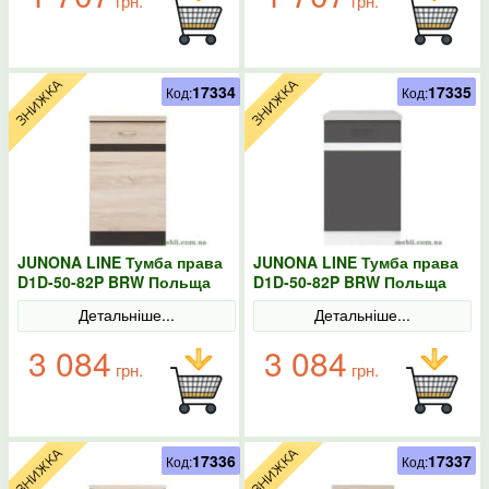
грн.
грн.
17334
17335
Код:
Код:
JUNONA LINE Тумба права
JUNONA LINE Тумба права
D1D-50-82P BRW Польща
D1D-50-82P BRW Польща
Сонома
колір-сірий
Детальніше...
Детальніше...
3 084
3 084
грн.
грн.
17336
17337
Код:
Код: