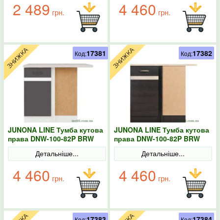
2 489
4 460
грн.
грн.
17381
17382
Код:
Код:
JUNONA LINE Тумба кутова
JUNONA LINE Тумба кутова
права DNW-100-82P BRW
права DNW-100-82P BRW
Польща колір-сірий
Польща венге
Детальніше...
Детальніше...
4 460
4 460
грн.
грн.
17383
17384
Код:
Код: