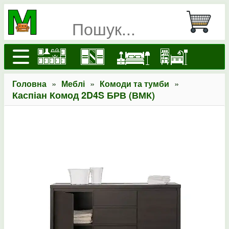
»
»
»
Головна
Меблі
Комоди та тумби
Каспіан Комод 2D4S БРВ (ВМК)