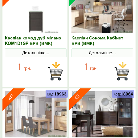
Каспіан комод дуб мілано
Каспіан Сонома Кабінет
KOM1D1SP БРВ (ВМК)
БРВ (ВМК)
Детальніше...
Детальніше...
1
1
грн.
грн.
18963
18964
Код:
Код: