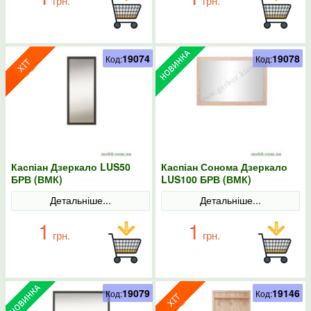
грн.
грн.
19074
19078
Код:
Код:
Каспіан Дзеркало LUS50
Каспіан Сонома Дзеркало
БРВ (ВМК)
LUS100 БРВ (ВМК)
Детальніше...
Детальніше...
1
1
грн.
грн.
19079
19146
Код:
Код: