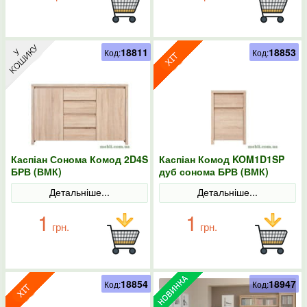
18811
18853
Код:
Код:
Каспіан Сонома Комод 2D4S
Каспіан Комод KOM1D1SP
БРВ (ВМК)
дуб сонома БРВ (ВМК)
Детальніше...
Детальніше...
1
1
грн.
грн.
18854
18947
Код:
Код: