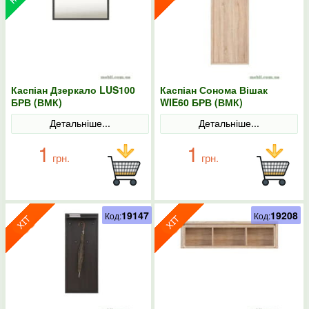
Каспіан Дзеркало LUS100
Каспіан Сонома Вішак
БРВ (ВМК)
WIE60 БРВ (ВМК)
Детальніше...
Детальніше...
1
1
грн.
грн.
19147
19208
Код:
Код: