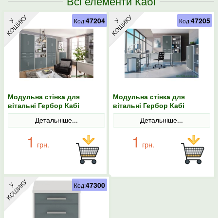
Всі елементи Кабі
47204
47205
Код:
Код:
Модульна стінка для
Модульна стінка для
вітальні Гербор Кабі
вітальні Гербор Кабі
N100013 Попелястий/
N100014 Попелястий/
Детальніше...
Детальніше...
Антрацит
Антрацит
1
1
грн.
грн.
47300
Код: