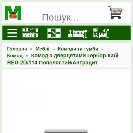
»
»
»
Головна
Меблі
Комоди та тумби
»
Комод з дверцятами Гербор Кабі
Комод
REG 2D/114 Попелястий/Антрацит