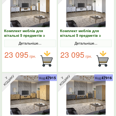
Комплект меблів для
Комплект меблів для
вітальні 5 предметів з
вітальні 5 предметів з
білими ніжками М-ЗОН
білими ніжками М-ЗОН
Детальніше...
Детальніше...
Борн Дуб Артизан/Німфея
Борн Німфея Альба (білий)
Альба (білий)
23 095
23 095
грн.
грн.
47915
47916
Код:
Код: