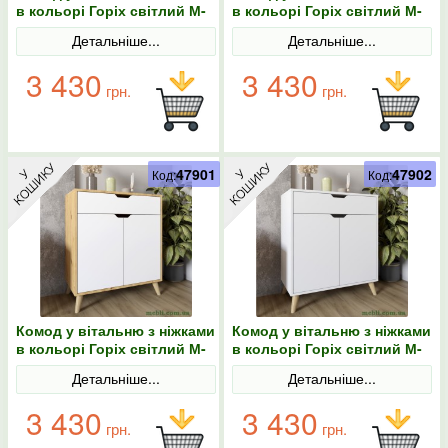
в кольорі Горіх світлий М-
в кольорі Горіх світлий М-
ЗОН Борн 750 Дуб Артизан
ЗОН Борн 750 Дуб Артизан/
Детальніше...
Детальніше...
Антрацит
3 430
3 430
грн.
грн.
47901
47902
Код:
Код:
Комод у вітальню з ніжками
Комод у вітальню з ніжками
в кольорі Горіх світлий М-
в кольорі Горіх світлий М-
ЗОН Борн 750 Дуб Артизан/
ЗОН Борн 750 Німфеа
Детальніше...
Детальніше...
Німфеа Альба (білий)
Альба (білий)
3 430
3 430
грн.
грн.