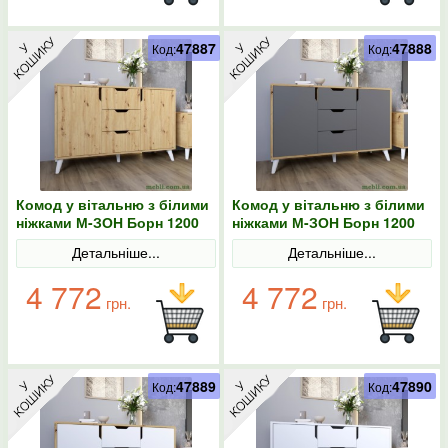
47887
47888
Код:
Код:
Комод у вітальню з білими
Комод у вітальню з білими
ніжками М-ЗОН Борн 1200
ніжками М-ЗОН Борн 1200
Дуб артизан
Дуб артизан/Антрацит
Детальніше...
Детальніше...
4 772
4 772
грн.
грн.
47889
47890
Код:
Код: