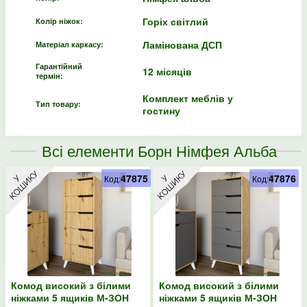
Горіх світлий
Колір ніжок:
Ламінована ДСП
Матеріал каркасу:
Гарантійний
12 місяців
термін:
Комплект меблів у
Тип товару:
гостину
Всі елементи Борн Німфея Альба
(білий) (MZN-031071)
47875
47876
Код:
Код:
Комод високий з білими
Комод високий з білими
ніжками 5 ящиків М-ЗОН
ніжками 5 ящиків М-ЗОН