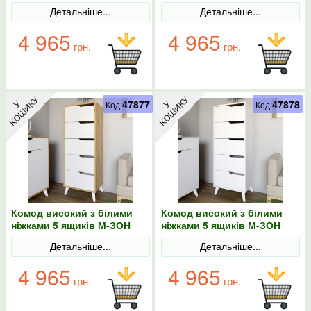
Борн 500 Дуб Артизан
Борн 500 Дуб Артизан/
Детальніше...
Детальніше...
Антрацит
4 965
4 965
грн.
грн.
47877
47878
Код:
Код:
Комод високий з білими
Комод високий з білими
ніжками 5 ящиків М-ЗОН
ніжками 5 ящиків М-ЗОН
Борн 500 Дуб Артизан/
Борн 500 Німфея Альба
Детальніше...
Детальніше...
Німфея Альба (білий)
(білий)
4 965
4 965
грн.
грн.