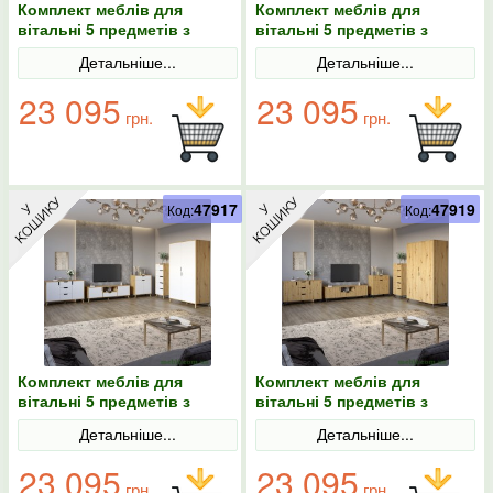
Комплект меблів для
Комплект меблів для
вітальні 5 предметів з
вітальні 5 предметів з
ніжками кольору світлий
ніжками кольору світлий
Детальніше...
Детальніше...
горіх М-ЗОН Борн Дуб
горіх М-ЗОН Борн Дуб
Артизан
Артизан/Антрацит
23 095
23 095
грн.
грн.
47917
47919
Код:
Код:
Комплект меблів для
Комплект меблів для
вітальні 5 предметів з
вітальні 5 предметів з
ніжками кольору світлий
чорними ніжками М-ЗОН
Детальніше...
Детальніше...
горіх М-ЗОН Борн Дуб
Борн Дуб Артизан
Артизан/Німфея Альба
23 095
23 095
(білий)
грн.
грн.