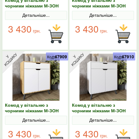
чорними ніжками М-ЗОН
чорними ніжками М-ЗОН
Борн 750 Дуб Артизан
Борн 750 Дуб Артизан/
Детальніше...
Детальніше...
Антрацит
3 430
3 430
грн.
грн.
47909
47910
Код:
Код:
Комод у вітальню з
Комод у вітальню з
чорними ніжками М-ЗОН
чорними ніжками М-ЗОН
Борн 750 Дуб Артизан/
Борн 750 Німфеа Альба
Детальніше...
Детальніше...
Німфеа Альба (білий)
(білий)
3 430
3 430
грн.
грн.