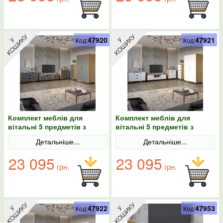
47920
47921
Код:
Код:
Комплект меблів для
Комплект меблів для
вітальні 5 предметів з
вітальні 5 предметів з
чорними ніжками М-ЗОН
чорними ніжками М-ЗОН
Детальніше...
Детальніше...
Борн Дуб Артизан/Антрацит
Борн Дуб Артизан/Німфея
Альба (білий)
23 095
23 095
грн.
грн.
47922
47953
Код:
Код: