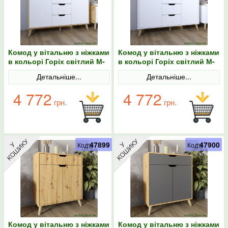
Комод у вітальню з ніжками
Комод у вітальню з ніжками
в кольорі Горіх світлий М-
в кольорі Горіх світлий М-
ЗОН Борн 1200 Дуб
ЗОН Борн 1200 Німфея
Детальніше...
Детальніше...
артизан/Німфея Альба
Альба (білий)
(білий)
4 772
4 772
грн.
грн.
47899
47900
Код:
Код:
Комод у вітальню з ніжками
Комод у вітальню з ніжками