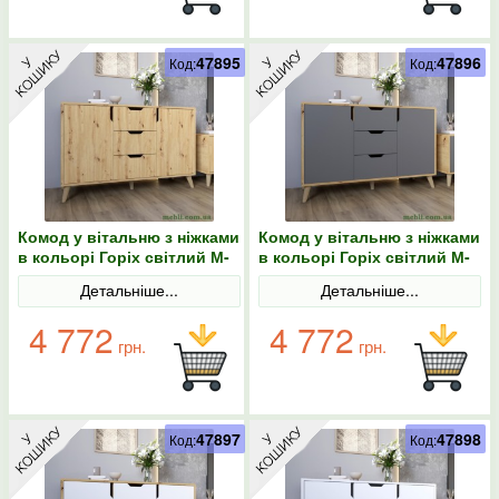
47895
47896
Код:
Код:
Комод у вітальню з ніжками
Комод у вітальню з ніжками
в кольорі Горіх світлий М-
в кольорі Горіх світлий М-
ЗОН Борн 1200 Дуб артизан
ЗОН Борн 1200 Дуб
Детальніше...
Детальніше...
артизан/Антрацит
4 772
4 772
грн.
грн.
47897
47898
Код:
Код: