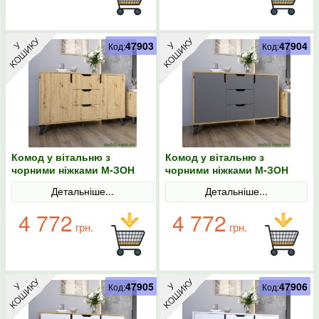
47903
47904
Код:
Код:
Комод у вітальню з
Комод у вітальню з
чорними ніжками М-ЗОН
чорними ніжками М-ЗОН
Борн 1200 Дуб артизан
Борн 1200 Дуб артизан/
Детальніше...
Детальніше...
Антрацит
4 772
4 772
грн.
грн.
47905
47906
Код:
Код: