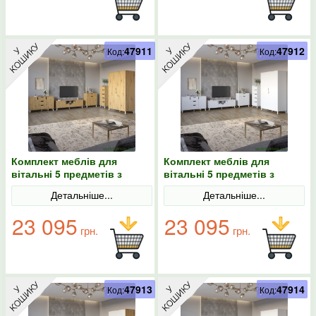
47911
47912
Код:
Код:
Комплект меблів для
Комплект меблів для
вітальні 5 предметів з
вітальні 5 предметів з
білими ніжками М-ЗОН
білими ніжками М-ЗОН
Детальніше...
Детальніше...
Борн Дуб Артизан
Борн Дуб Артизан/Антрацит
23 095
23 095
грн.
грн.
47913
47914
Код:
Код: