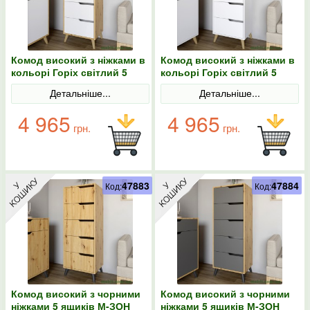
Комод високий з ніжками в
Комод високий з ніжками в
кольорі Горіх світлий 5
кольорі Горіх світлий 5
ящиків М-ЗОН Борн 500 Дуб
ящиків М-ЗОН Борн 500
Детальніше...
Детальніше...
Артизан/Німфея Альба
Німфея Альба (білий)
(білий)
4 965
4 965
грн.
грн.
47883
47884
Код:
Код:
Комод високий з чорними
Комод високий з чорними
ніжками 5 ящиків М-ЗОН
ніжками 5 ящиків М-ЗОН