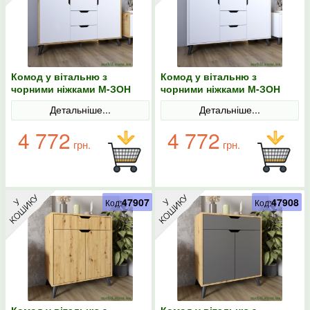
Комод у вітальню з
Комод у вітальню з
чорними ніжками М-ЗОН
чорними ніжками М-ЗОН
Борн 1200 Дуб артизан/
Борн 1200 Німфея Альба
Детальніше...
Детальніше...
Німфея Альба (білий)
(білий)
4 772
4 772
грн.
грн.
47907
47908
Код:
Код:
Комод у вітальню з
Комод у вітальню з