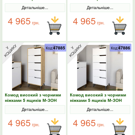
Борн 500 Дуб Артизан
Борн 500 Дуб Артизан/
Детальніше...
Детальніше...
Антрацит
4 965
4 965
грн.
грн.
47885
47886
Код:
Код:
Комод високий з чорними
Комод високий з чорними
ніжками 5 ящиків М-ЗОН
ніжками 5 ящиків М-ЗОН
Борн 500 Дуб Артизан/
Борн 500 Німфея Альба
Детальніше...
Детальніше...
Німфея Альба (білий)
(білий)
4 965
4 965
грн.
грн.