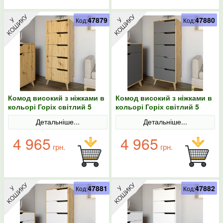
47879
47880
Код:
Код:
Комод високий з ніжками в
Комод високий з ніжками в
кольорі Горіх світлий 5
кольорі Горіх світлий 5
ящиків М-ЗОН Борн 500 Дуб
ящиків М-ЗОН Борн 500 Дуб
Детальніше...
Детальніше...
Артизан
Артизан/Антрацит
4 965
4 965
грн.
грн.
47881
47882
Код:
Код: