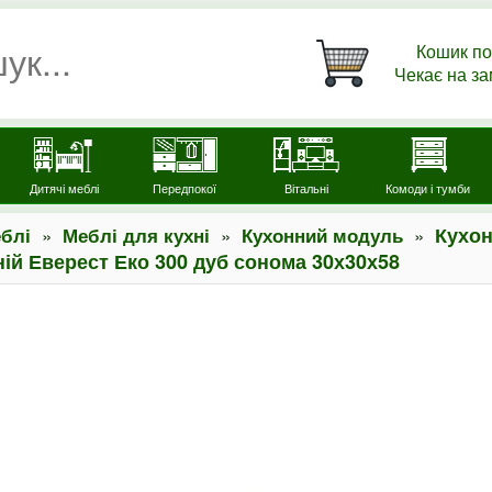
Кошик по
Чекає на з
Дитячі меблі
Передпокої
Вітальні
Комоди і тумби
»
»
»
Кухо
блі
Меблі для кухні
Кухонний модуль
ій Еверест Еко 300 дуб сонома 30х30х58