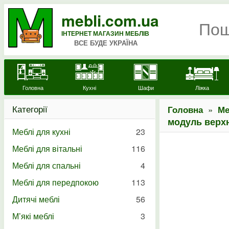
mebli.com.ua
ІНТЕРНЕТ МАГАЗИН МЕБЛІВ
ВСЕ БУДЕ УКРАЇНА
Головна
Кухні
Шафи
Ліжка
Категорії
»
Головна
Ме
модуль верхн
Меблі для кухні
23
Меблі для вітальні
116
Меблі для спальні
4
Меблі для передпокою
113
Дитячі меблі
56
М’які меблі
3