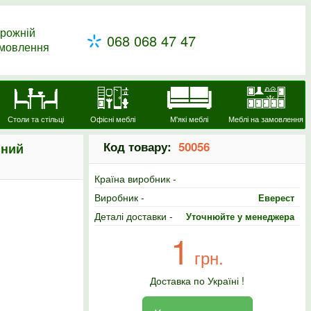
рожній
068 068 47 47
амовлення
Столи та стільці
Офісні меблі
М'які меблі
Меблі на замовлення
Код товару:
50056
нний
Країна виробник -
Виробник -
Еверест
Деталі доставки -
Уточнюйте у менеджера
1
грн.
Доставка по Україні !