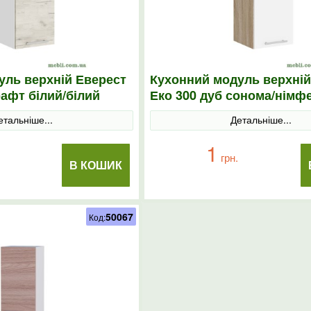
уль верхній Еверест
Кухонний модуль верхній
рафт білий/білий
Еко 300 дуб сонома/німф
30х30х58
етальніше...
Детальніше...
1
грн.
В КОШИК
50067
Код: