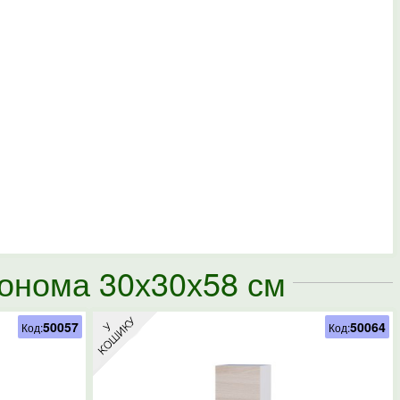
сонома 30х30х58 см
50057
50064
Код:
Код: