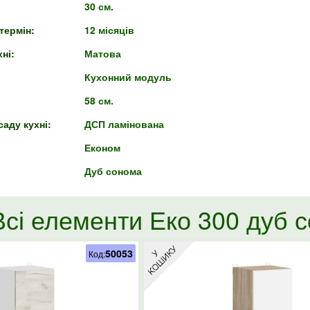
30 см.
термін:
12 місяців
ні:
Матова
Кухонний модуль
58 см.
аду кухні:
ДСП ламінована
Економ
Дуб сонома
Всі елементи Еко 300 дуб 
50053
Код: