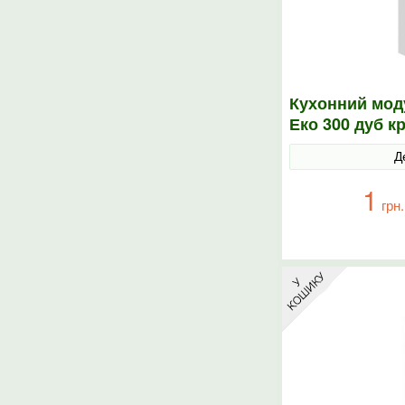
Кухонний мод
Еко 300 дуб к
30х30х58
Д
1
грн.