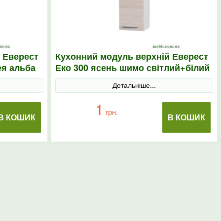
 Еверест
Кухонний модуль верхній Еверест
ея альба
Еко 300 ясень шимо світлий+білий
30х30х58
Детальніше...
1
грн.
В КОШИК
В КОШИК