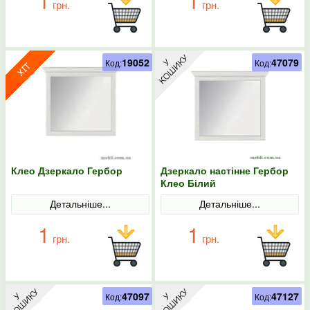
1
1
грн.
грн.
19052
47079
Код:
Код:
Клео Дзеркало Гербор
Дзеркало настінне Гербор
Клео Білий
Детальніше...
Детальніше...
1
1
грн.
грн.
47097
47127
Код:
Код: