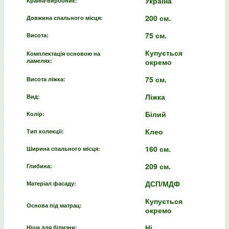
Україна
Країна-виробник:
200 см.
Довжина спального місця:
75 см.
Висота:
Купується
Комплектація основою на
ламелях:
окремо
75 см.
Висота ліжка:
Ліжка
Вид:
Білий
Колір:
Клео
Тип колекції:
160 см.
Ширина спального місця:
209 см.
Глибина:
ДСП/МДФ
Матеріал фасаду:
Купується
Основа під матрац:
окремо
Ні
Ніша для білизни: