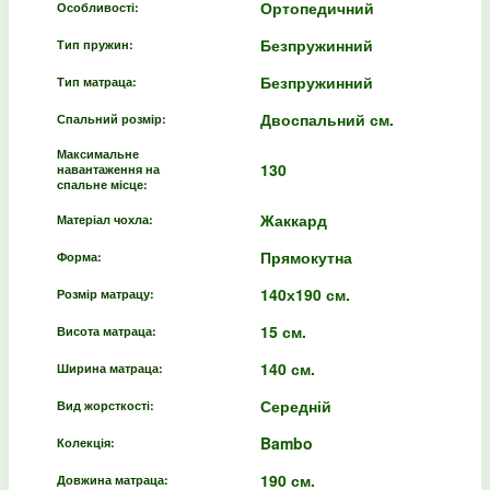
Ортопедичний
Особливості:
Безпружинний
Тип пружин:
Безпружинний
Тип матраца:
Двоспальний см.
Спальний розмір:
Максимальне
130
навантаження на
спальне місце:
Жаккард
Матеріал чохла:
Прямокутна
Форма:
140х190 см.
Розмір матрацу:
15 см.
Висота матраца:
140 см.
Ширина матраца:
Середній
Вид жорсткості:
Bambo
Колекція:
190 см.
Довжина матраца: