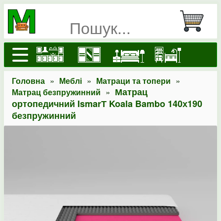
»
»
»
Головна
Меблі
Матраци та топери
»
Матрац
Матрац безпружинний
ортопедичний IsmarТ Koala Bambo 140х190
безпружинний