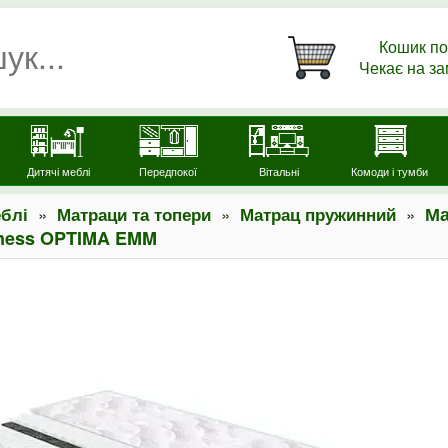
Кошик по
Чекає на з
Дитячі меблі
Передпокої
Вітальні
Комоди і тумби
»
»
»
Ма
блі
Матраци та топери
Матрац пружинний
tness OPTIMA EMM