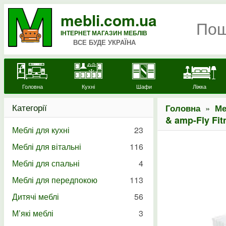
mebli.com.ua
ІНТЕРНЕТ МАГАЗИН МЕБЛІВ
ВСЕ БУДЕ УКРАЇНА
Головна
Кухні
Шафи
Ліжка
Категорії
»
Головна
Ме
& amp-Fly Fi
Меблі для кухні
23
Меблі для вітальні
116
Меблі для спальні
4
Меблі для передпокою
113
Дитячі меблі
56
М’які меблі
3