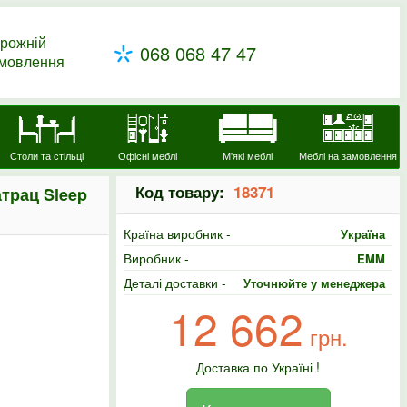
рожній
068 068 47 47
амовлення
Столи та стільці
Офісні меблі
М'які меблі
Меблі на замовлення
Код товару:
18371
трац Sleep
Країна виробник -
Україна
Виробник -
EMM
Деталі доставки -
Уточнюйте у менеджера
12 662
грн.
Доставка по Україні !