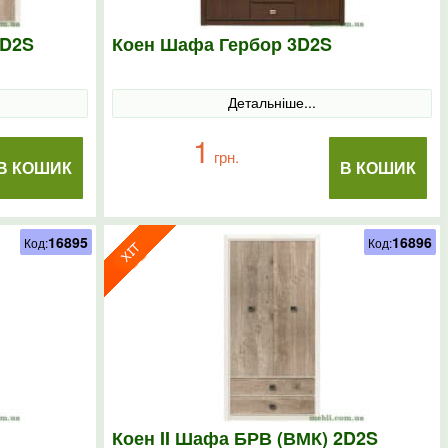
4D2S
Коен Шафа Гербор 3D2S
Детальніше...
1
грн.
В КОШИК
В КОШИК
16895
16896
Код:
Код:
Коен II Шафа БРВ (ВМК) 2D2S