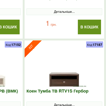
Детальніше...
1
грн.
В КОШИК
В КОШИК
17152
17187
Код:
Код:
РВ (ВМК)
Коен Тумба ТВ RTV1S Гербор
Детальніше...