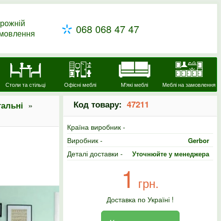
рожній
068 068 47 47
амовлення
Столи та стільці
Офісні меблі
М'які меблі
Меблі на замовлення
Код товару:
47211
»
тальні
Країна виробник -
Виробник -
Gerbor
Деталі доставки -
Уточнюйте у менеджера
1
грн.
Доставка по Україні !