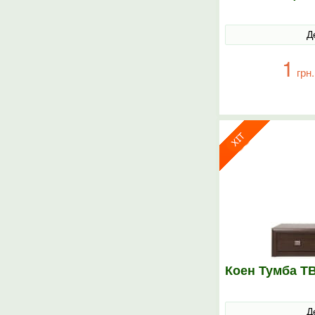
Д
1
грн.
Коен Тумба Т
Д