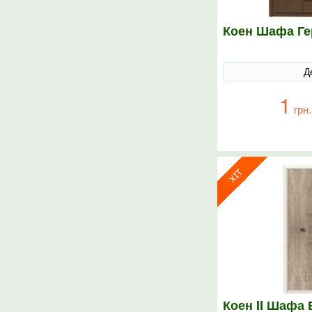
Коен Шафа Ге
Д
1
грн.
Коен II Шафа