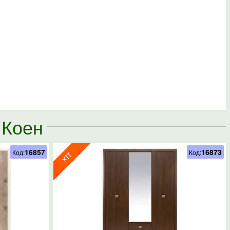
 Коен
16857
16873
Код:
Код: