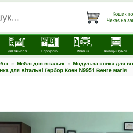
Кошик по
Чекає на з
Дитячі меблі
Передпокої
Вітальні
Комоди і тумби
»
»
блі
Меблі для вітальні
Модульна стінка для ві
нка для вітальні Гербор Коен N9951 Венге магія