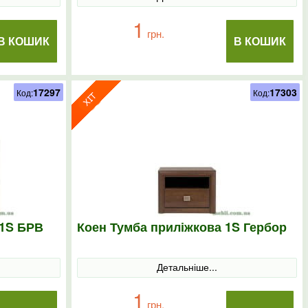
1
грн.
В КОШИК
В КОШИК
17297
17303
Код:
Код:
 1S БРВ
Коен Тумба приліжкова 1S Гербор
Детальніше...
1
грн.