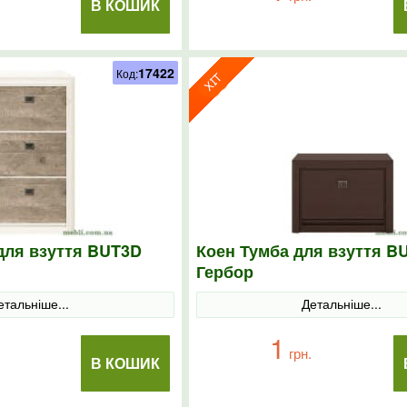
В КОШИК
17422
Код:
 для взуття BUT3D
Коен Тумба для взуття B
Гербор
етальніше...
Детальніше...
1
грн.
В КОШИК