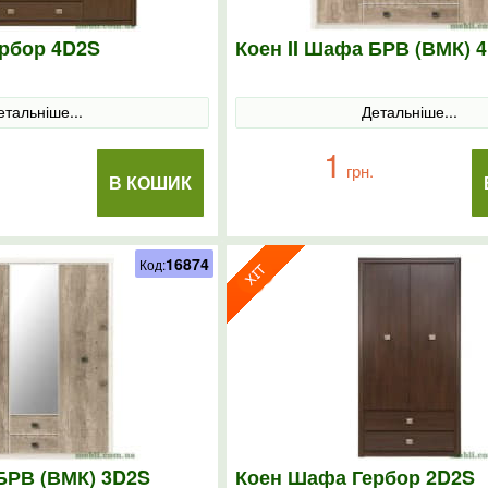
рбор 4D2S
Коен II Шафа БРВ (ВМК) 
етальніше...
Детальніше...
1
грн.
В КОШИК
16874
Код:
 БРВ (ВМК) 3D2S
Коен Шафа Гербор 2D2S