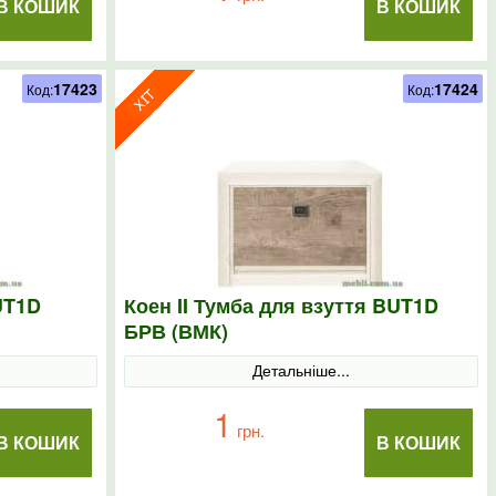
В КОШИК
В КОШИК
17423
17424
Код:
Код:
UT1D
Коен II Тумба для взуття BUT1D
БРВ (ВМК)
Детальніше...
1
грн.
В КОШИК
В КОШИК