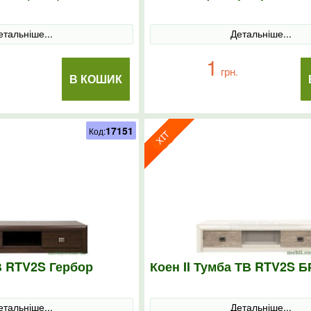
етальніше...
Детальніше...
1
грн.
В КОШИК
17151
Код:
В RTV2S Гербор
Коен II Тумба ТВ RTV2S Б
етальніше...
Детальніше...