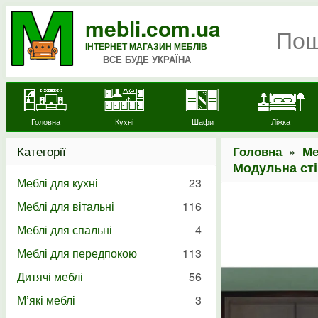
mebli.com.ua
ІНТЕРНЕТ МАГАЗИН МЕБЛІВ
ВСЕ БУДЕ УКРАЇНА
Головна
Кухні
Шафи
Ліжка
Категорії
»
Головна
Ме
Модульна сті
Меблі для кухні
23
Меблі для вітальні
116
Меблі для спальні
4
Меблі для передпокою
113
Дитячі меблі
56
М’які меблі
3