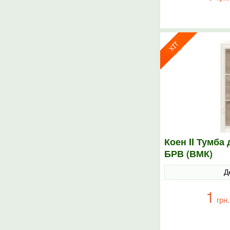
Коен II Тумба
БРВ (ВМК)
Д
1
грн.