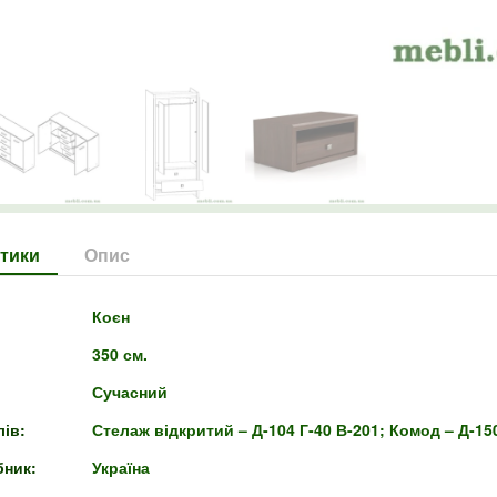
тики
Опис
Коєн
350 см.
Сучасний
ів:
Стелаж відкритий – Д-104 Г-40 В-201; Комод – Д-150
бник:
Україна