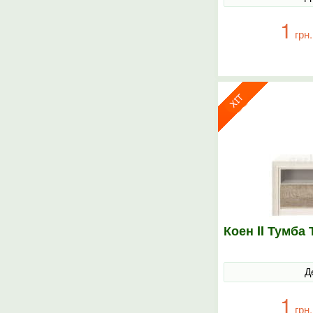
1
грн.
Коен II Тумба
Д
1
грн.