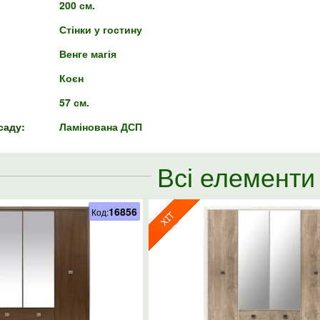
200 см.
Стінки у гостину
Венге магія
Коєн
57 см.
саду:
Ламінована ДСП
Всі елементи
16856
Код: