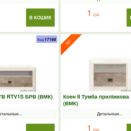
1
грн.
В КОШИК
17188
Код:
 ТВ RTV1S БРВ (ВМК)
Коен II Тумба приліжкова
(ВМК)
етальніше...
Детальніше...
1
грн.