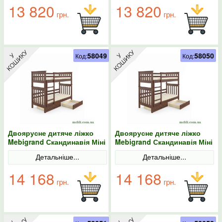
13 820
13 820
грн.
грн.
58049
58050
Код:
Код:
Двоярусне дитяче ліжко
Двоярусне дитяче ліжко
Mebigrand Скандинавія Міні
Mebigrand Скандинавія Міні
Горіх лісовий 80х190 з
Горіх лісовий 80х200 з
Детальніше...
Детальніше...
ящиками
ящиками
14 168
14 168
грн.
грн.