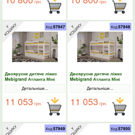
грн.
грн.
57947
57948
Код:
Код:
Двоярусне дитяче ліжко
Двоярусне дитяче ліжко
Mebigrand Атланта Міні
Mebigrand Атланта Міні
Білий (RAL9003) 90х190 з
Білий (RAL9003) 90х200 з
Детальніше...
Детальніше...
ящиками
ящиками
11 053
11 053
грн.
грн.
57949
57950
Код:
Код: