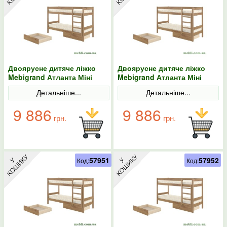
Двоярусне дитяче ліжко
Двоярусне дитяче ліжко
Mebigrand Атланта Міні
Mebigrand Атланта Міні
Горіх світлий 70х190 з
Горіх світлий 70х200 з
Детальніше...
Детальніше...
ящиками
ящиками
9 886
9 886
грн.
грн.
57951
57952
Код:
Код: