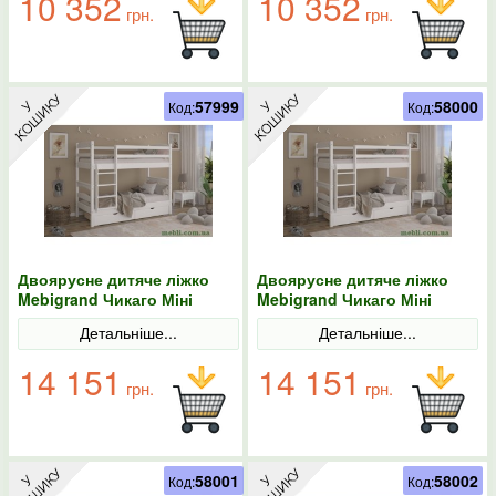
10 352
10 352
грн.
грн.
57999
58000
Код:
Код:
Двоярусне дитяче ліжко
Двоярусне дитяче ліжко
Mebigrand Чикаго Міні
Mebigrand Чикаго Міні
Білий (RAL9003) 80х190 з
Білий (RAL9003) 80х200 з
Детальніше...
Детальніше...
ящиками
ящиками
14 151
14 151
грн.
грн.
58001
58002
Код:
Код: