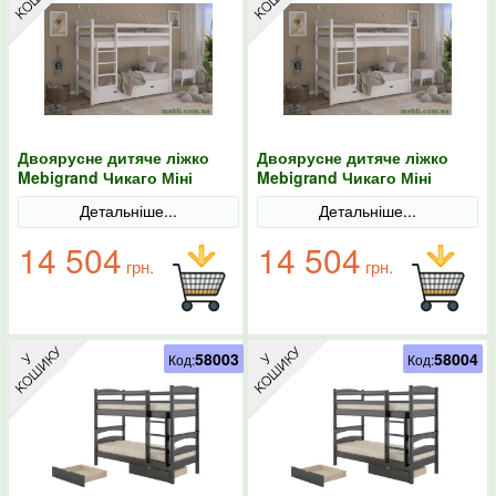
Двоярусне дитяче ліжко
Двоярусне дитяче ліжко
Mebigrand Чикаго Міні
Mebigrand Чикаго Міні
Білий (RAL9003) 90х190 з
Білий (RAL9003) 90х200 з
Детальніше...
Детальніше...
ящиками
ящиками
14 504
14 504
грн.
грн.
58003
58004
Код:
Код: