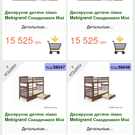
Двоярусне дитяче ліжко
Двоярусне дитяче ліжко
Mebigrand Скандинавія Міні
Mebigrand Скандинавія Міні
Білий (RAL9003)/Горіх
Білий (RAL9003)/Горіх
Детальніше...
Детальніше...
світлий 90х190 з ящиками
світлий 90х200 з ящиками
15 525
15 525
грн.
грн.
58047
58048
Код:
Код:
Двоярусне дитяче ліжко
Двоярусне дитяче ліжко
Mebigrand Скандинавія Міні
Mebigrand Скандинавія Міні
Горіх лісовий 70х190 з
Горіх лісовий 70х200 з
Детальніше...
Детальніше...
ящиками
ящиками