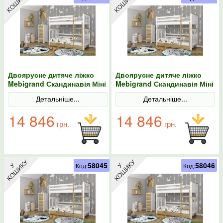
Двоярусне дитяче ліжко
Двоярусне дитяче ліжко
Mebigrand Скандинавія Міні
Mebigrand Скандинавія Міні
Білий (RAL9003)/Горіх
Білий (RAL9003)/Горіх
Детальніше...
Детальніше...
світлий 80х190 з ящиками
світлий 80х200 з ящиками
14 846
14 846
грн.
грн.
58045
58046
Код:
Код: