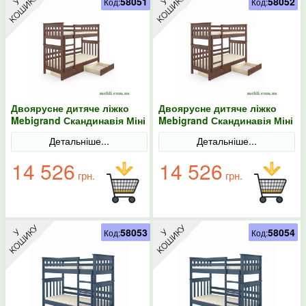
58051
58052
Код:
Код:
Двоярусне дитяче ліжко
Двоярусне дитяче ліжко
Mebigrand Скандинавія Міні
Mebigrand Скандинавія Міні
Горіх лісовий 90х190 з
Горіх лісовий 90х200 з
Детальніше...
Детальніше...
ящиками
ящиками
14 526
14 526
грн.
грн.
58053
58054
Код:
Код: