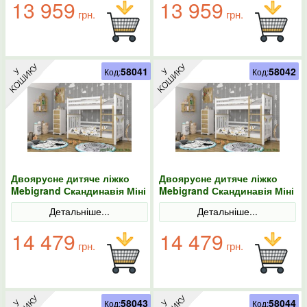
13 959
13 959
грн.
грн.
58041
58042
Код:
Код:
Двоярусне дитяче ліжко
Двоярусне дитяче ліжко
Mebigrand Скандинавія Міні
Mebigrand Скандинавія Міні
Білий (RAL9003)/Горіх
Білий (RAL9003)/Горіх
Детальніше...
Детальніше...
світлий 70х190 з ящиками
світлий 70х200 з ящиками
14 479
14 479
грн.
грн.
58043
58044
Код:
Код: