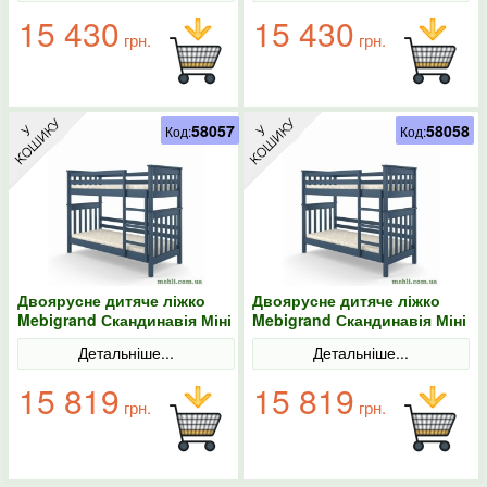
15 430
15 430
грн.
грн.
58057
58058
Код:
Код:
Двоярусне дитяче ліжко
Двоярусне дитяче ліжко
Mebigrand Скандинавія Міні
Mebigrand Скандинавія Міні
Синій (S 7010 R 90B) 90х190
Синій (S 7010 R 90B) 90х200
Детальніше...
Детальніше...
15 819
15 819
грн.
грн.