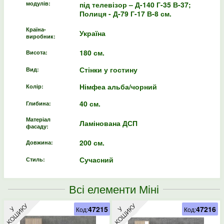
модулів:
під телевізор – Д-140 Г-35 В-37;
Полиця - Д-79 Г-17 В-8 см.
Країна-
Україна
виробник:
180 см.
Висота:
Стінки у гостину
Вид:
Німфеа альба/чорний
Колір:
40 см.
Глибина:
Матеріал
Ламінована ДСП
фасаду:
200 см.
Довжина:
Сучасний
Стиль:
Всі елементи Міні
47215
47216
Код:
Код: