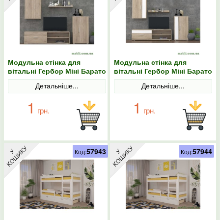
Модульна стінка для
Модульна стінка для
вітальні Гербор Міні Барато
вітальні Гербор Міні Барато
Дуб сонома
Дуб сонома/Німфея альба
Детальніше...
Детальніше...
1
1
грн.
грн.
57943
57944
Код:
Код: