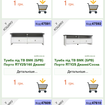
1
1
грн.
грн.
47591
47592
Код:
Код:
Тумба під ТВ ВМК (БРВ)
Тумба під ТВ ВМК (БРВ)
Порто RТV2S/160 Джанні/
Порто RТV2S Джанні/Сосна
Сосна ларіко
ларіко
Детальніше...
Детальніше...
1
1
грн.
грн.
47609
47610
Код:
Код: