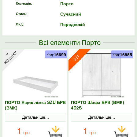
Порто
Колекція:
Сучасний
Стиль:
Передпокій
Вид:
Всі елементи Порто
16699
16855
Код:
Код:
ПОРТО Ящик ліжка SZU БРВ
ПОРТО Шафа БРВ (ВМК)
(ВМК)
4D2S
Детальніше...
Детальніше...
1
1
грн.
грн.