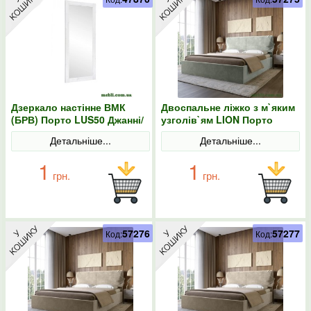
Дзеркало настінне ВМК
Двоспальне ліжко з м`яким
(БРВ) Порто LUS50 Джанні/
узголів`ям LION Порто
Сосна ларіко
Парадіз 02 160х200
Детальніше...
Детальніше...
1
1
грн.
грн.
57276
57277
Код:
Код: