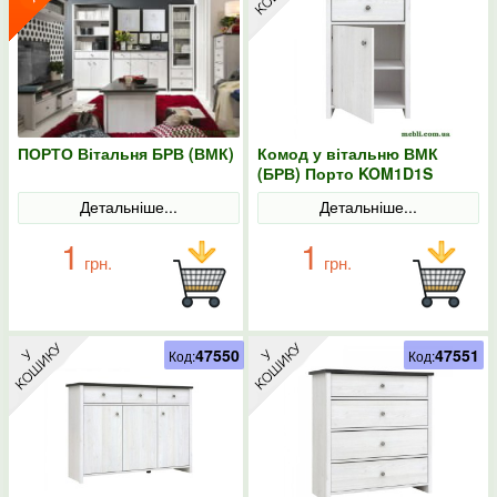
ПОРТО Вітальня БРВ (ВМК)
Комод у вітальню ВМК
(БРВ) Порто KOM1D1S
Джанні/Сосна ларіко
Детальніше...
Детальніше...
1
1
грн.
грн.
47550
47551
Код:
Код: