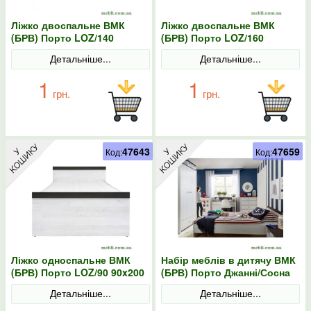
Ліжко двоспальне ВМК
Ліжко двоспальне ВМК
(БРВ) Порто LOZ/140
(БРВ) Порто LOZ/160
140x200 Джанні/Сосна
160x200 Джанні/Сосна
Детальніше...
Детальніше...
ларіко
ларіко
1
1
грн.
грн.
47643
47659
Код:
Код:
Ліжко односпальне ВМК
Набір меблів в дитячу ВМК
(БРВ) Порто LOZ/90 90x200
(БРВ) Порто Джанні/Сосна
Джанні/Сосна ларіко
ларіко
Детальніше...
Детальніше...