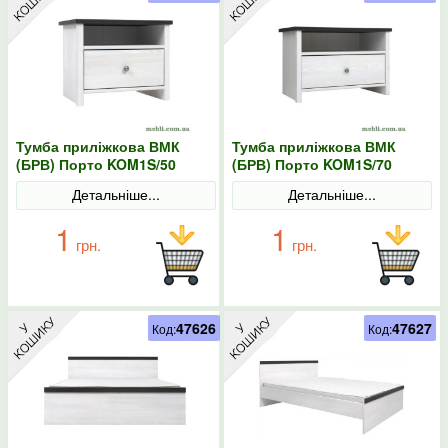
Тумба приліжкова ВМК
Тумба приліжкова ВМК
(БРВ) Порто KOM1S/50
(БРВ) Порто KOM1S/70
Джанні/Сосна ларіко
Джанні/Сосна ларіко
Детальніше...
Детальніше...
1
1
грн.
грн.
47626
47627
Код:
Код: