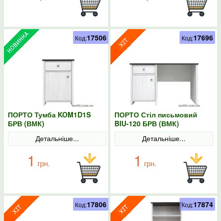
17506
17696
Код:
Код:
ПОРТО Тумба KOM1D1S
ПОРТО Стіл письмовий
БРВ (ВМК)
BIU-120 БРВ (ВМК)
Детальніше...
Детальніше...
1
1
грн.
грн.
17806
17874
Код:
Код: