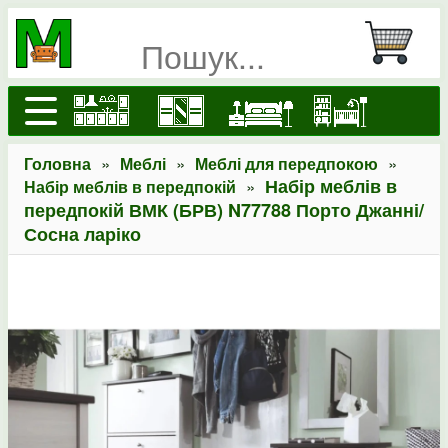
»
»
»
Головна
Меблі
Меблі для передпокою
»
Набір меблів в
Набір меблів в передпокій
передпокій ВМК (БРВ) N77788 Порто Джанні/
Сосна ларіко