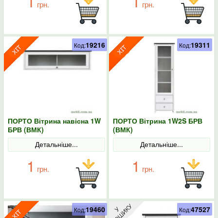
1
1
грн.
грн.
19216
19311
Код:
Код:
ПОРТО Вітрина навісна 1W
ПОРТО Вітрина 1W2S БРВ
БРВ (ВМК)
(ВМК)
Детальніше...
Детальніше...
1
1
грн.
грн.
19460
47527
Код:
Код: