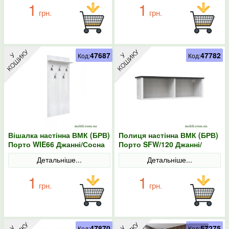
1
1
грн.
грн.
47687
47782
Код:
Код:
Вішалка настінна ВМК (БРВ)
Полиця настінна ВМК (БРВ)
Порто WIE66 Джанні/Сосна
Порто SFW/120 Джанні/
ларіко
Сосна ларіко
Детальніше...
Детальніше...
1
1
грн.
грн.
47870
57275
Код:
Код: