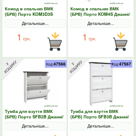
Комод в спальню ВМК
Комод в спальню ВМК
(БРВ) Порто KOM3D3S
(БРВ) Порто KOM4S Джанні/
Джанні/Сосна ларіко
Сосна ларіко
Детальніше...
Детальніше...
1
1
грн.
грн.
47566
47567
Код:
Код:
Тумба для взуття ВМК
Тумба для взуття ВМК
(БРВ) Порто SFB2B Джанні/
(БРВ) Порто SFB3B Джанні/
Сосна ларіко
Сосна ларіко
Детальніше...
Детальніше...