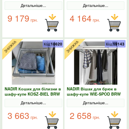
Польща
Детальніше...
Детальніше...
9 179
4 164
грн.
грн.
18620
19143
Код:
Код:
NADIR Кошик для білизни в
NADIR Вішак для брюк в
шафу-купе KOSZ-BIEL BRW
шафу-купе WIE-SPOD BRW
Польща
Польща
Детальніше...
Детальніше...
3 663
2 658
грн.
грн.