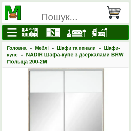
»
»
»
Головна
Меблі
Шафи та пенали
Шафи-
»
NADIR Шафа-купе з дзеркалами BRW
купе
Польща 200-2M