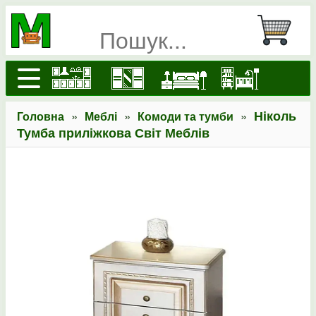
»
»
»
Ніколь
Головна
Меблі
Комоди та тумби
Тумба приліжкова Світ Меблів