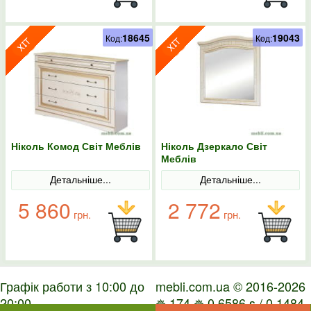
18645
19043
Код:
Код:
Ніколь Комод Світ Меблів
Ніколь Дзеркало Світ
Меблів
Детальніше...
Детальніше...
5 860
2 772
грн.
грн.
Графік работи з 10:00 до
mebli.com.ua © 2016-2026
20:00
✵ 174 ✵ 0.6586 s / 0.1484