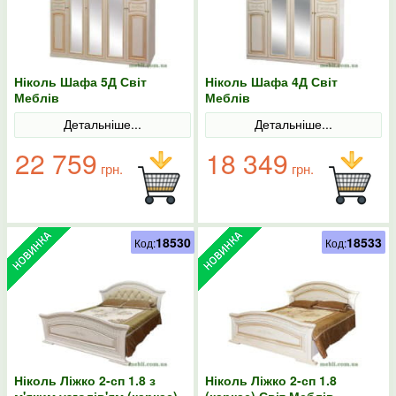
Ніколь Шафа 5Д Світ
Ніколь Шафа 4Д Світ
Меблів
Меблів
Детальніше...
Детальніше...
22 759
18 349
грн.
грн.
18530
18533
Код:
Код:
Ніколь Ліжко 2-сп 1.8 з
Ніколь Ліжко 2-сп 1.8
м'яким узголів'ям (каркас)
(каркас) Світ Меблів