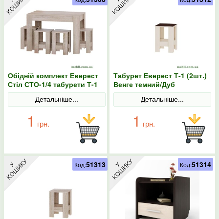
Обідній комплект Еверест
Табурет Еверест Т-1 (2шт.)
Стіл СТО-1/4 табурети Т-1
Венге темний/Дуб
Дуб сонома
молочний
Детальніше...
Детальніше...
1
1
грн.
грн.
51313
51314
Код:
Код: