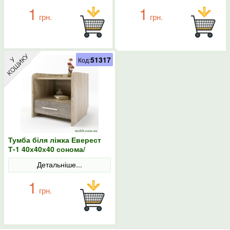
1
1
грн.
грн.
51317
Код:
Тумба біля ліжка Еверест
Т-1 40х40х40 сонома/
трюфель
Детальніше...
1
грн.