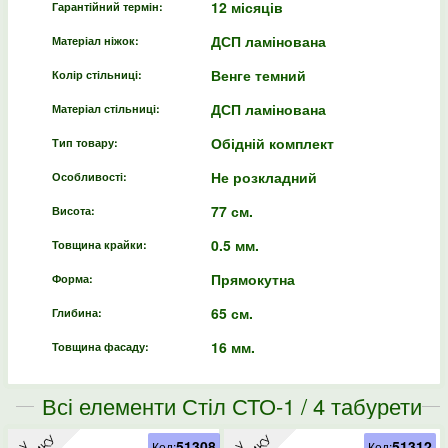
12 місяців
Гарантійний термін:
ДСП ламінована
Матеріал ніжок:
Венге темний
Колір стільниці:
ДСП ламінована
Матеріал стільниці:
Обідній комплект
Тип товару:
Не розкладний
Особливості:
77 см.
Висота:
0.5 мм.
Товщина крайки:
Прямокутна
Форма:
65 см.
Глибина:
16 мм.
Товщина фасаду:
Всі елементи Стіл СТО-1 / 4 табурети
Т-1 Венге темний / Дуб молочний
51308
51312
Код:
Код: