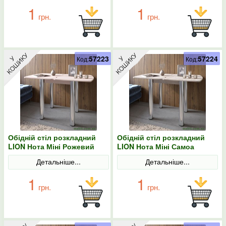
1
1
грн.
грн.
57223
57224
Код:
Код:
Обідній стіл розкладний
Обідній стіл розкладний
LION Нота Міні Рожевий
LION Нота Міні Самоа
60x70/70x120
димчастий 60x70/70x120
Детальніше...
Детальніше...
1
1
грн.
грн.