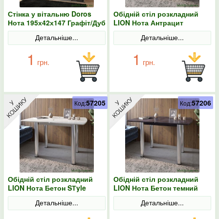
Стінка у вітальню Doros
Обідній стіл розкладний
Нота 195х42х147 Графіт/Дуб
LION Нота Антрацит
евок
60x90/90x120
Детальніше...
Детальніше...
1
1
грн.
грн.
57205
57206
Код:
Код:
Обідній стіл розкладний
Обідній стіл розкладний
LION Нота Бетон SТyle
LION Нота Бетон темний
60x90/90x120
60x90/90x120
Детальніше...
Детальніше...