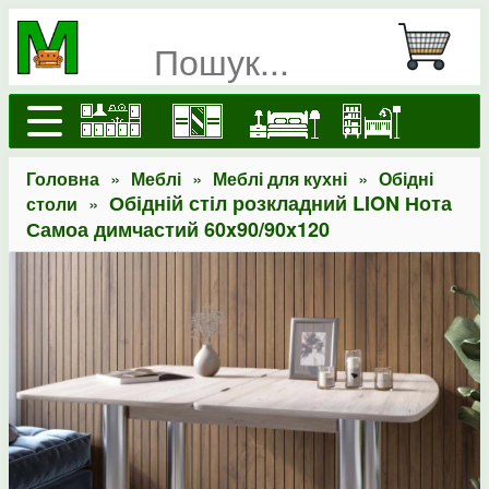
»
»
»
Головна
Меблі
Меблі для кухні
Обідні
»
Обідній стіл розкладний LION Нота
столи
Самоа димчастий 60x90/90x120