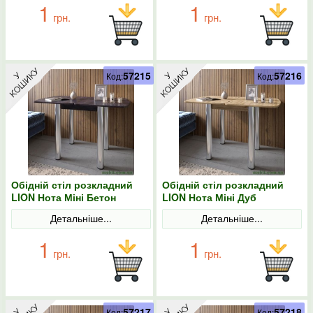
1
1
грн.
грн.
57215
57216
Код:
Код:
Обідній стіл розкладний
Обідній стіл розкладний
LION Нота Міні Бетон
LION Нота Міні Дуб
темний 60x70/70x120
Аппалачі 60x70/70x120
Детальніше...
Детальніше...
1
1
грн.
грн.
57217
57218
Код:
Код: