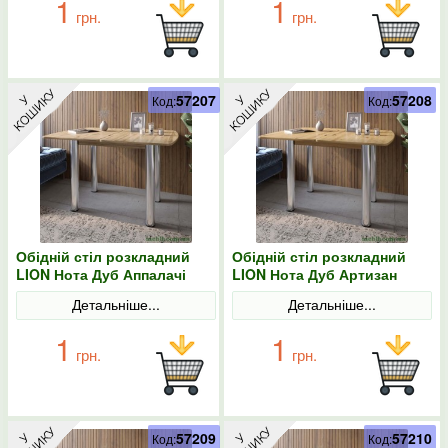
1
1
грн.
грн.
57207
57208
Код:
Код:
Обідній стіл розкладний
Обідній стіл розкладний
LION Нота Дуб Аппалачі
LION Нота Дуб Артизан
60x90/90x120
60x90/90x120
Детальніше...
Детальніше...
1
1
грн.
грн.
57209
57210
Код:
Код: