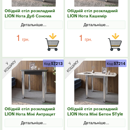
Обідній стіл розкладний
Обідній стіл розкладний
LION Нота Дуб Сонома
LION Нота Кашемір
трюфель 60x90/90x120
60x90/90x120
Детальніше...
Детальніше...
1
1
грн.
грн.
57213
57214
Код:
Код:
Обідній стіл розкладний
Обідній стіл розкладний
LION Нота Міні Антрацит
LION Нота Міні Бетон SТyle
60x70/70x120
60x70/70x120
Детальніше...
Детальніше...