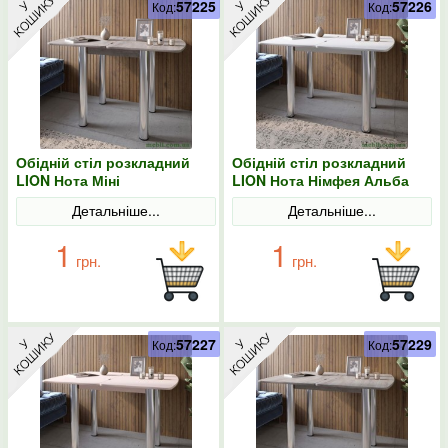
57225
57226
Код:
Код:
Обідній стіл розкладний
Обідній стіл розкладний
LION Нота Міні
LION Нота Німфея Альба
Шварцвальд 60x70/70x120
60x90/90x120
Детальніше...
Детальніше...
1
1
грн.
грн.
57227
57229
Код:
Код: