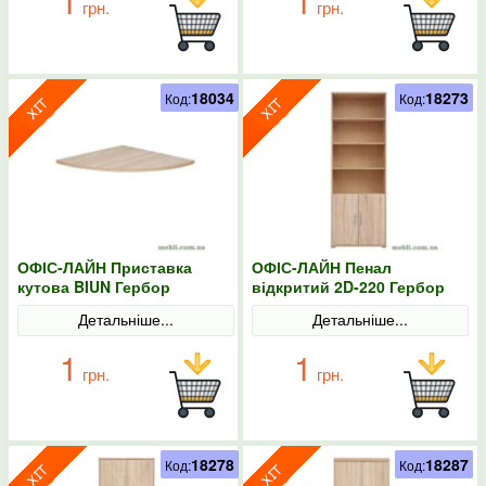
1
1
грн.
грн.
18034
18273
Код:
Код:
ОФІС-ЛАЙН Приставка
ОФІС-ЛАЙН Пенал
кутова BIUN Гербор
відкритий 2D-220 Гербор
Детальніше...
Детальніше...
1
1
грн.
грн.
18278
18287
Код:
Код: