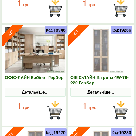
1
1
грн.
грн.
18946
19266
Код:
Код:
ОФІС-ЛАЙН Кабінет Гербор
ОФІС-ЛАЙН Вітрина 4W-79-
220 Гербор
Детальніше...
Детальніше...
1
1
грн.
грн.
19270
19280
Код:
Код: