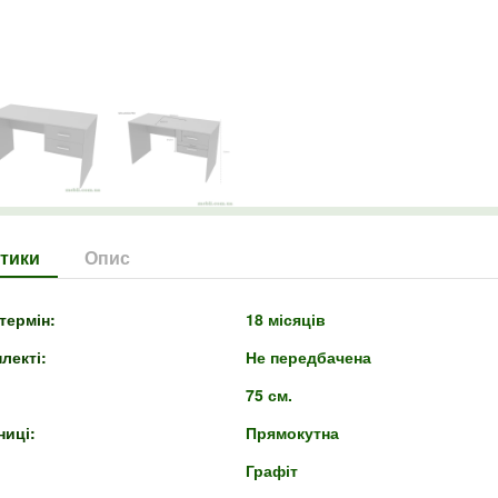
тики
Опис
термін:
18 місяців
лекті:
Не передбачена
75 см.
ниці:
Прямокутна
Графіт