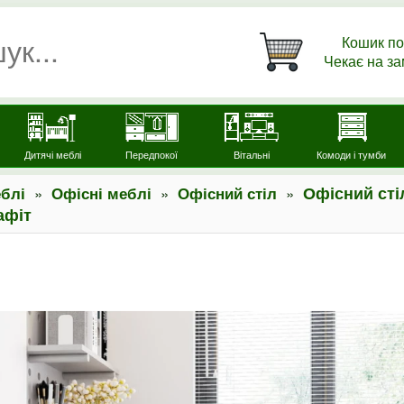
Кошик по
Чекає на з
Дитячі меблі
Передпокої
Вітальні
Комоди і тумби
»
»
»
Офісний сті
блі
Офісні меблі
Офісний стіл
афіт