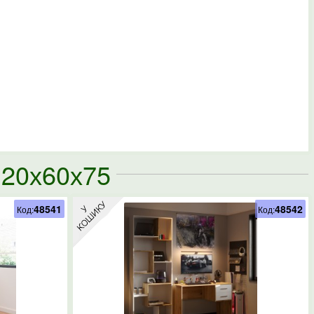
120х60х75
48541
48542
Код:
Код: