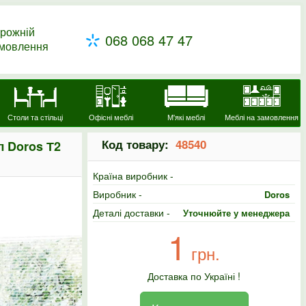
рожній
068 068 47 47
амовлення
Столи та стільці
Офісні меблі
М'які меблі
Меблі на замовлення
Код товару:
48540
л Doros Т2
Країна виробник -
Виробник -
Doros
Деталі доставки -
Уточнюйте у менеджера
1
грн.
Доставка по Україні !