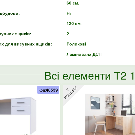
60 см.
адбудови:
Ні
120 см.
сувних ящиків:
2
их для висувних ящиків:
Роликові
Ламінована ДСП
Всі елементи Т2 
48539
Код: