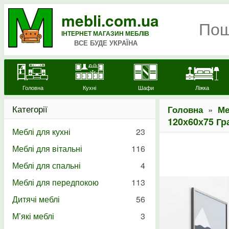
mebli.com.ua
ІНТЕРНЕТ МАГАЗИН МЕБЛІВ
ВСЕ БУДЕ УКРАЇНА
Головна
Кухні
Шафи
Ліжка
Категорії
»
Головна
Ме
120х60х75 Гр
Меблі для кухні
23
Меблі для вітальні
116
Меблі для спальні
4
Меблі для передпокою
113
Дитячі меблі
56
М’які меблі
3