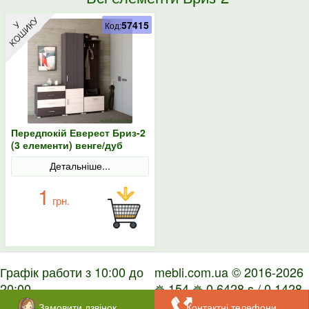
57415
Код:
Передпокій Еверест Бриз-2
(3 елементи) венге/дуб
молочний
Детальніше...
1
грн.
Графік работи з 10:00 до
mebli.com.ua © 2016-2026
20:00
✵ 154 ✵ 0.6428 s / 0.1428
s
Замовити дзвінок
Контактні телефони