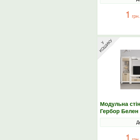
1
грн.
Модульна стін
Гербор Белен
корабельний
Д
1
грн.