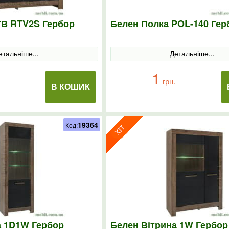
ТВ RTV2S Гербор
Белен Полка POL-140 Гер
етальніше...
Детальніше...
1
грн.
В КОШИК
19364
Код:
а 1D1W Гербор
Белен Вітрина 1W Гербор