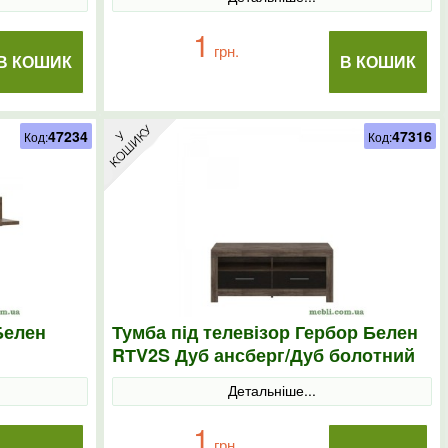
1
грн.
В КОШИК
В КОШИК
47234
47316
Код:
Код:
Белен
Тумба під телевізор Гербор Белен
RТV2S Дуб ансберг/Дуб болотний
коричневий
Детальніше...
1
грн.