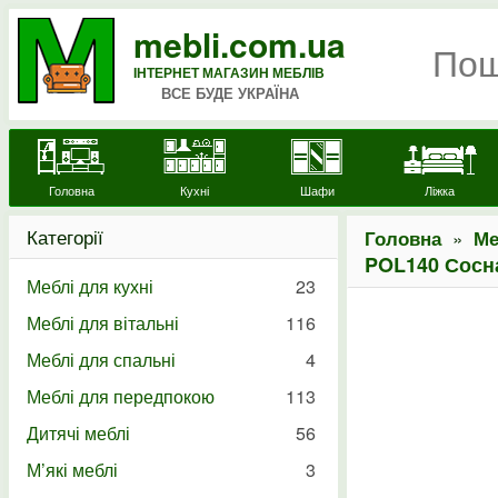
mebli.com.ua
ІНТЕРНЕТ МАГАЗИН МЕБЛІВ
ВСЕ БУДЕ УКРАЇНА
Головна
Кухні
Шафи
Ліжка
Категорії
»
Головна
Ме
POL140 Сосн
Меблі для кухні
23
Меблі для вітальні
116
Меблі для спальні
4
Меблі для передпокою
113
Дитячі меблі
56
М’які меблі
3