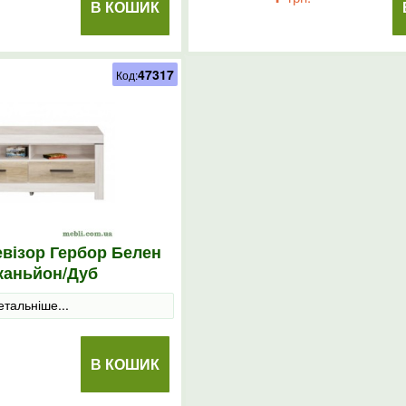
В КОШИК
47317
Код:
евізор Гербор Белен
каньйон/Дуб
етальніше...
В КОШИК