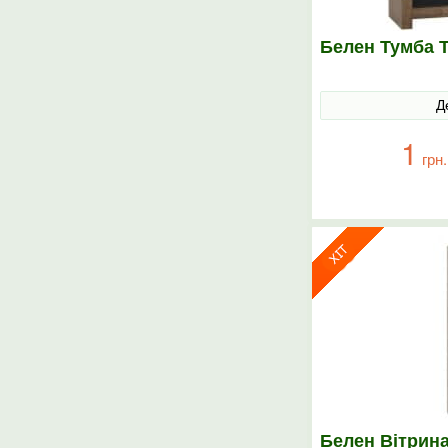
Белен Тумба 
Д
1
грн.
Белен Вітрин