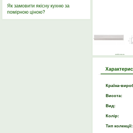
Як замовити якісну кухню за
помірною ціною?
Характерис
Країна-виро
Висота:
Вид:
Колір:
Тип колекції: