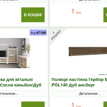
1
грн.
В КОШИК
47199
Код:
ка для вітальні
Полиця настінна Гербор 
 Сосна каньйон/Дуб
POL140 Дуб ансберг
етальніше...
Детальніше...
1
грн.