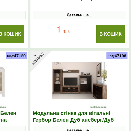
Детальніше...
1
грн.
В КОШИК
В КОШИК
47120
47198
Код:
Код:
 Белен
Модульна стінка для вітальні
сна
Гербор Белен Дуб ансберг/Дуб
й
болотний коричневий
Детальніше...