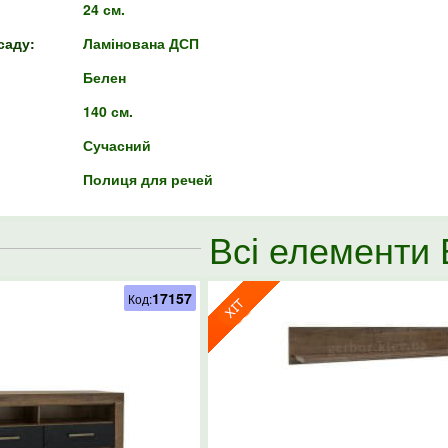
24 см.
саду:
Ламінована ДСП
Белен
140 см.
Сучасний
Полиця для речей
Всі елементи
17157
Код: