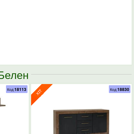
 Белен
18113
18830
Код:
Код: