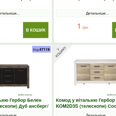
етальніше...
Детальніше...
1
грн.
В КОШИК
47119
Код:
льню Гербор Белен
Комод у вітальню Гербор
скопи) Дуб ансберг/
KOM2D3S (телескопи) Со
 коричневий
каньйон/Дуб корабельни
етальніше...
Детальніше...