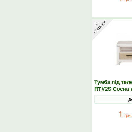
Тумба під тел
RТV2S Сосна 
корабельний
Д
1
грн.