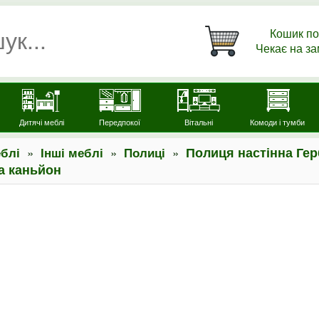
Кошик по
Чекає на з
Дитячі меблі
Передпокої
Вітальні
Комоди і тумби
»
»
»
Полиця настінна Ге
блі
Інші меблі
Полиці
а каньйон