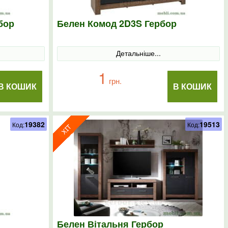
бор
Белен Комод 2D3S Гербор
Детальніше...
1
грн.
В КОШИК
В КОШИК
19382
19513
Код:
Код:
Белен Вітальня Гербор