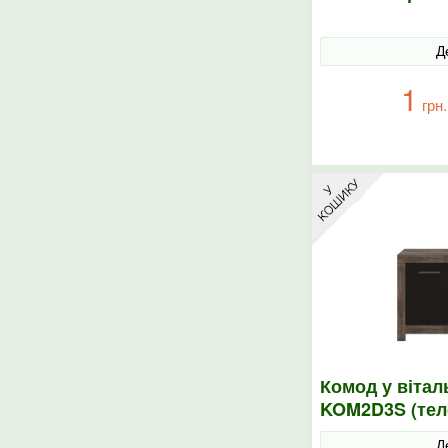
Д
1
грн.
Комод у віта
KOM2D3S (теле
Дуб болотний
Д