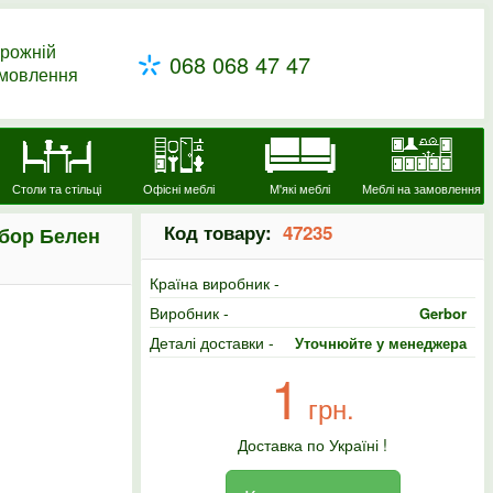
рожній
068 068 47 47
амовлення
Столи та стільці
Офісні меблі
М'які меблі
Меблі на замовлення
Код товару:
47235
рбор Белен
Країна виробник -
Виробник -
Gerbor
Деталі доставки -
Уточнюйте у менеджера
1
грн.
Доставка по Україні !