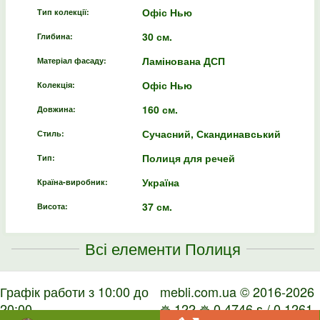
Офіс Нью
Тип колекції:
30 см.
Глибина:
Ламінована ДСП
Матеріал фасаду:
Офіс Нью
Колекція:
160 см.
Довжина:
Сучасний, Скандинавський
Стиль:
Полиця для речей
Тип:
Україна
Країна-виробник:
37 см.
Висота:
Всі елементи Полиця
Графік работи з 10:00 до
mebli.com.ua © 2016-2026
20:00
✵ 122 ✵ 0.4746 s / 0.1261