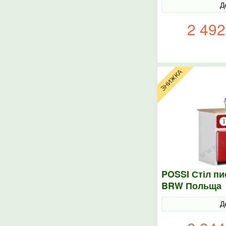
Д
2 492
POSSI Стіл пи
BRW Польща
Д