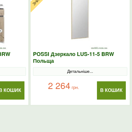
 BRW
POSSI Дзеркало LUS-11-5 BRW
Польща
Детальніше...
2 264
грн.
В КОШИК
В КОШИК