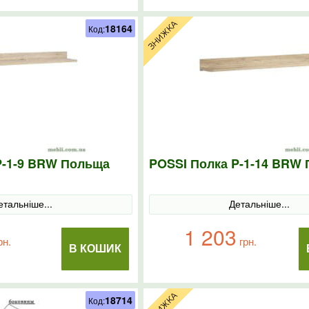
18164
Код:
P-1-9 BRW Польща
POSSI Полка P-1-14 BRW
етальніше...
Детальніше...
1 203
рн.
грн.
В КОШИК
18714
Код: