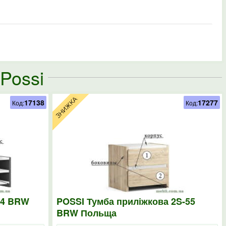
Possi
17138
17277
Код:
Код:
14 BRW
POSSI Тумба приліжкова 2S-55
BRW Польща