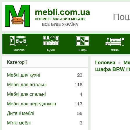
mebli.com.ua
ІНТЕРНЕТ МАГАЗИН МЕБЛІВ
ВСЕ БУДЕ УКРАЇНА
Головна
Кухні
Шафи
Ліжка
Категорії
»
Головна
Ме
Шафа BRW По
Меблі для кухні
23
Меблі для вітальні
116
Меблі для спальні
4
Меблі для передпокою
113
Дитячі меблі
56
М’які меблі
3