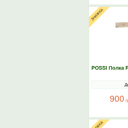
POSSI Полка 
Д
900
г