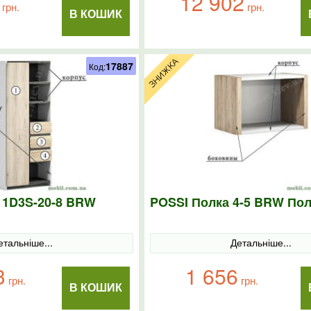
12 902
грн.
грн.
В КОШИК
17887
Код:
 1D3S-20-8 BRW
POSSI Полка 4-5 BRW По
етальніше...
Детальніше...
3
1 656
грн.
грн.
В КОШИК