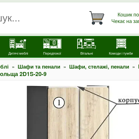
Кошик по
Чекає на з
Дитячі меблі
Передпокої
Вітальні
Комоди і тумби
»
»
»
блі
Шафи та пенали
Шафи, стелажі, пенали
льща 2D1S-20-9