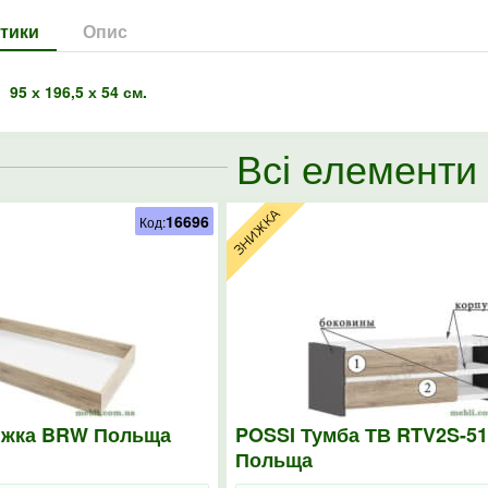
тики
Опис
95 х 196,5 х 54 см.
Всі елементи 
16696
Код:
іжка BRW Польща
POSSI Тумба ТВ RTV2S-5
Польща