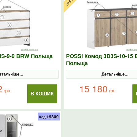
4S-9-9 BRW Польща
POSSI Комод 3D3S-10-15
Польща
етальніше...
Детальніше...
2
15 180
грн.
грн.
В КОШИК
19309
Код: