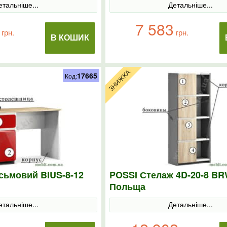
етальніше...
Детальніше...
7 583
грн.
грн.
В КОШИК
17665
Код:
сьмовий BIUS-8-12
POSSI Стелаж 4D-20-8 B
Польща
етальніше...
Детальніше...