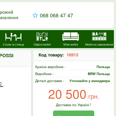
рожній
068 068 47 47
амовлення
Столи та стільці
Офісні меблі
М'які меблі
Меблі на замовлення
Код товару:
16913
POSSI
Країна виробник -
Польща
Виробник -
BRW Польща
Деталі доставки -
Уточнюйте у менеджера
20 500
грн.
Доставка по Україні !