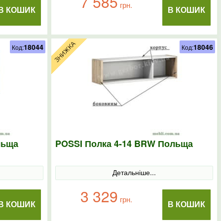
7 585
грн.
В КОШИК
В КОШИК
18044
18046
Код:
Код:
льща
POSSI Полка 4-14 BRW Польща
Детальніше...
3 329
грн.
В КОШИК
В КОШИК