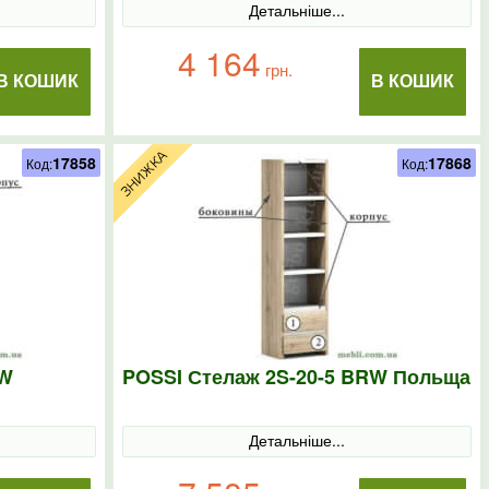
Детальніше...
4 164
грн.
В КОШИК
В КОШИК
17858
17868
Код:
Код:
RW
POSSI Стелаж 2S-20-5 BRW Польща
Детальніше...