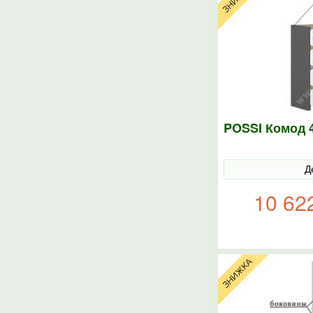
POSSI Комод 
Д
10 62