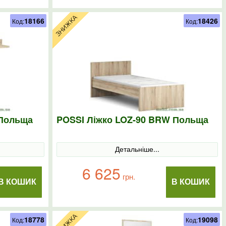
18166
18426
Код:
Код:
 Польща
POSSI Ліжко LOZ-90 BRW Польща
Детальніше...
6 625
грн.
В КОШИК
В КОШИК
18778
19098
Код:
Код: