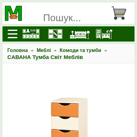
»
»
»
Головна
Меблі
Комоди та тумби
САВАНА Тумба Світ Меблів