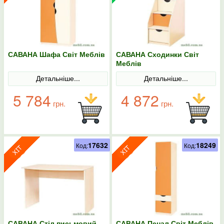
САВАНА Шафа Світ Меблів
САВАНА Сходинки Світ
Меблів
Детальніше...
Детальніше...
5 784
4 872
грн.
грн.
17632
18249
Код:
Код:
САВАНА Стіл письмовий
САВАНА Пенал Світ Меблів