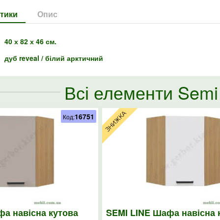
тики
Опис
40 х 82 х 46 см.
дуб reveal / білий арктичний
Всі елементи Semi 
16751
Код:
фа навісна кутова
SEMI LINE Шафа навісна 