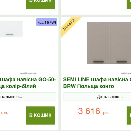
В КОШИК
16784
Код:
Шафа навісна GO-50-
SEMI LINE Шафа навісна 
а колір-білий
BRW Польща конго
етальніше...
Детальніше...
3 616
грн.
грн.
В КОШИК