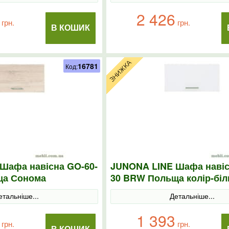
2 426
грн.
грн.
В КОШИК
16781
Код:
Шафа навісна GO-60-
JUNONA LINE Шафа навіс
ща Сонома
30 BRW Польща колір-біл
етальніше...
Детальніше...
1 393
грн.
грн.