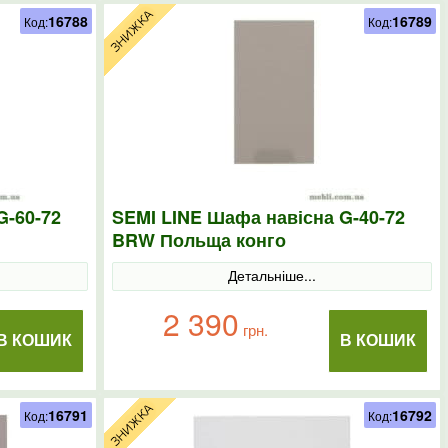
16788
16789
Код:
Код:
G-60-72
SEMI LINE Шафа навісна G-40-72
BRW Польща конго
Детальніше...
2 390
грн.
В КОШИК
В КОШИК
16791
16792
Код:
Код: