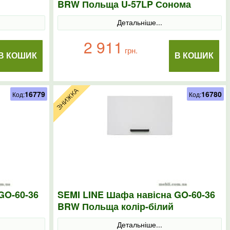
BRW Польща U-57LP Сонома
Детальніше...
2 911
грн.
В КОШИК
В КОШИК
16779
16780
Код:
Код:
GO-60-36
SEMI LINE Шафа навісна GO-60-36
BRW Польща колір-білий
Детальніше...