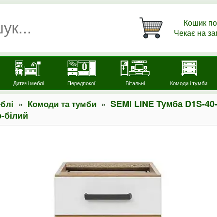
Кошик по
Чекає на з
Дитячі меблі
Передпокої
Вітальні
Комоди і тумби
»
»
SEMI LINE Тумба D1S-40
блі
Комоди та тумби
-білий