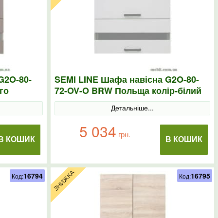
G2O-80-
SEMI LINE Шафа навісна G2O-80-
го
72-OV-O BRW Польща колір-білий
Детальніше...
5 034
грн.
В КОШИК
В КОШИК
16794
16795
Код:
Код: