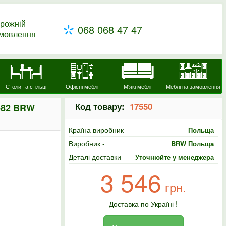
рожній
068 068 47 47
амовлення
Столи та стільці
Офісні меблі
М'які меблі
Меблі на замовлення
Код товару:
17550
-82 BRW
Країна виробник -
Польща
Виробник -
BRW Польща
Деталі доставки -
Уточнюйте у менеджера
3 546
грн.
Доставка по Україні !