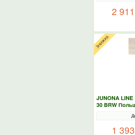
2 911
JUNONA LINE 
30 BRW Поль
Д
1 393