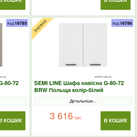
В КОШИК
В КОШИК
16785
16786
Код:
Код:
G-80-72
SEMI LINE Шафа навісна G-80-72
BRW Польща колір-білий
Детальніше...
3 616
грн.
В КОШИК
В КОШИК