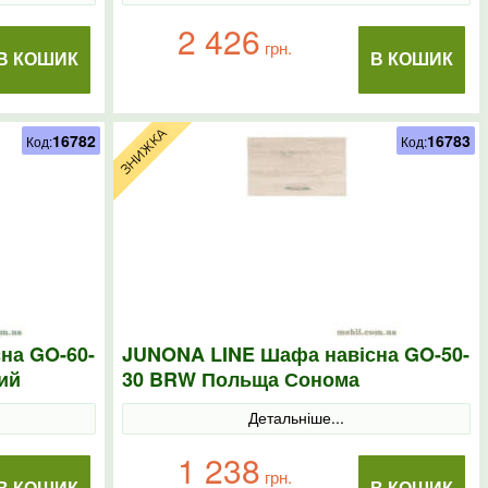
2 426
грн.
В КОШИК
В КОШИК
16782
16783
Код:
Код:
на GO-60-
JUNONA LINE Шафа навісна GO-50-
ий
30 BRW Польща Сонома
Детальніше...
1 238
грн.