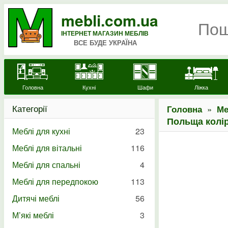
mebli.com.ua
ІНТЕРНЕТ МАГАЗИН МЕБЛІВ
ВСЕ БУДЕ УКРАЇНА
Головна
Кухні
Шафи
Ліжка
Категорії
»
Головна
Ме
Польща колір
Меблі для кухні
23
Меблі для вітальні
116
Меблі для спальні
4
Меблі для передпокою
113
Дитячі меблі
56
М’які меблі
3