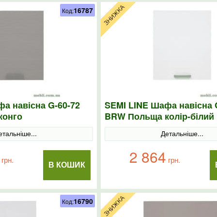
16787
Код:
а навісна G-60-72
SEMI LINE Шафа навісна 
конго
BRW Польща колір-білий
етальніше...
Детальніше...
2 864
грн.
грн.
В КОШИК
16790
Код: