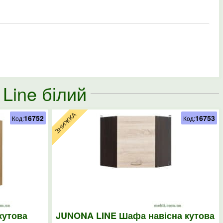
Line білий
16752
16753
Код:
Код:
кутова
JUNONA LINE Шафа навісна кутова