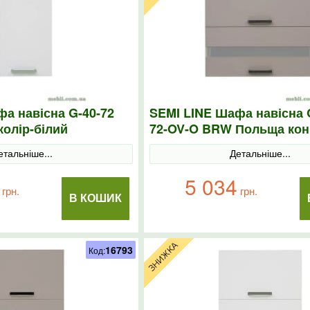
а навісна G-40-72
SEMI LINE Шафа навісна 
олір-білий
72-OV-O BRW Польща кон
етальніше...
Детальніше...
5 034
грн.
грн.
В КОШИК
16793
Код: