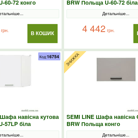
-60-72 конго
BRW Польща U-60-72 біла
етальніше...
Детальніше...
4 442
грн.
грн.
В КОШИК
16754
Код:
Шафа навісна кутова
SEMI LINE Шафа навісна 
-57LP біла
BRW Польща конго
етальніше...
Детальніше...