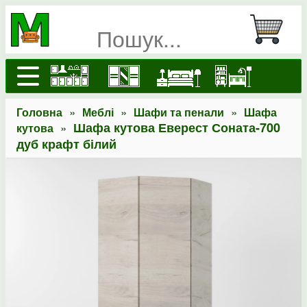
»
»
»
Головна
Меблі
Шафи та пенали
Шафа
»
Шафа кутова Еверест Соната-700
кутова
дуб крафт білий