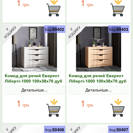
1
1
грн.
грн.
50402
50403
Код:
Код:
Комод для речей Еверест
Комод для речей Еверест
Ліберті-1000 100х38х76 дуб
Ліберті-1000 100х38х76 дуб
крафт білий
крафт золотий
Детальніше...
Детальніше...
1
1
грн.
грн.
50406
50407
Код:
Код: