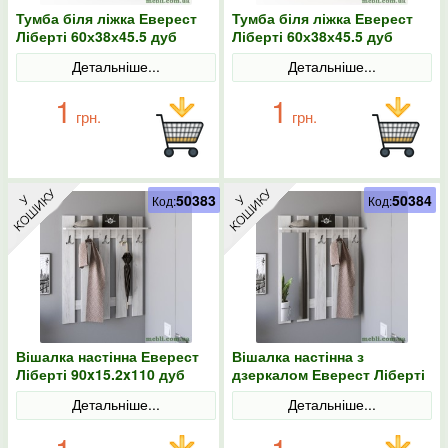
Тумба біля ліжка Еверест
Тумба біля ліжка Еверест
Ліберті 60х38х45.5 дуб
Ліберті 60х38х45.5 дуб
крафт білий
крафт золотий
Детальніше...
Детальніше...
1
1
грн.
грн.
50383
50384
Код:
Код:
Вішалка настінна Еверест
Вішалка настінна з
Ліберті 90x15.2x110 дуб
дзеркалом Еверест Ліберті
крафт білий
90x15.2x110 дуб крафт
Детальніше...
Детальніше...
білий