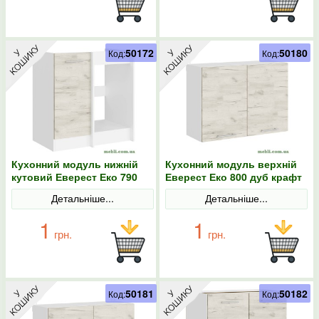
50172
50180
Код:
Код:
Кухонний модуль нижній
Кухонний модуль верхній
кутовий Еверест Еко 790
Еверест Еко 800 дуб крафт
дуб крафт білий/білий
білий/білий 80х30х58
Детальніше...
Детальніше...
79х46х82
1
1
грн.
грн.
50181
50182
Код:
Код: