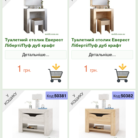
Туалетний столик Еверест
Туалетний столик Еверест
Ліберті/Пуф дуб крафт
Ліберті/Пуф дуб крафт
білий
золотий
Детальніше...
Детальніше...
1
1
грн.
грн.
50381
50382
Код:
Код: