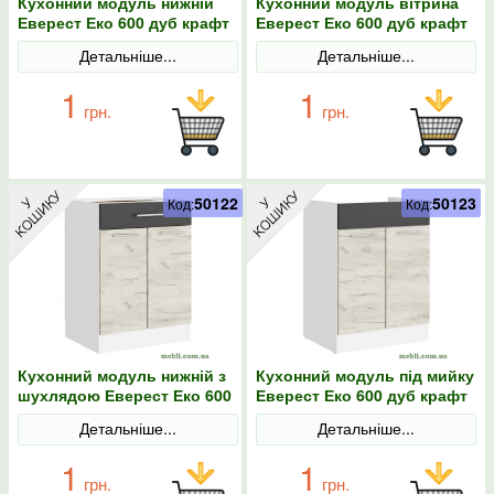
Кухонний модуль нижній
Кухонний модуль вітрина
Еверест Еко 600 дуб крафт
Еверест Еко 600 дуб крафт
білий/білий 60х46х82
білий/графіт 60х30х58
Детальніше...
Детальніше...
1
1
грн.
грн.
50122
50123
Код:
Код:
Кухонний модуль нижній з
Кухонний модуль під мийку
шухлядою Еверест Еко 600
Еверест Еко 600 дуб крафт
дуб крафт білий/графіт/
білий/графіт/білий
Детальніше...
Детальніше...
білий 60х46х82
60х46х82
1
1
грн.
грн.