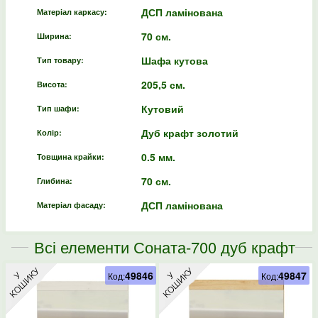
ДСП ламінована
Матеріал каркасу:
70 см.
Ширина:
Шафа кутова
Тип товару:
205,5 см.
Висота:
Кутовий
Тип шафи:
Дуб крафт золотий
Колір:
0.5 мм.
Товщина крайки:
70 см.
Глибина:
ДСП ламінована
Матеріал фасаду:
Всі елементи Соната-700 дуб крафт
золотий
49846
49847
Код:
Код: