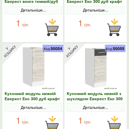
Еверест венге темний/дуб
Еверест Еко 300 дуб крафт
крафт золотий
білий/білий 30х30х58
Детальніше...
Детальніше...
1
1
грн.
грн.
50054
50055
Код:
Код:
Кухонний модуль нижній
Кухонний модуль нижній з
Еверест Еко 300 дуб крафт
шухлядою Еверест Еко 300
білий/білий 30х46х82
дуб крафт білий/графіт/
Детальніше...
Детальніше...
білий 30х46х82
1
1
грн.
грн.