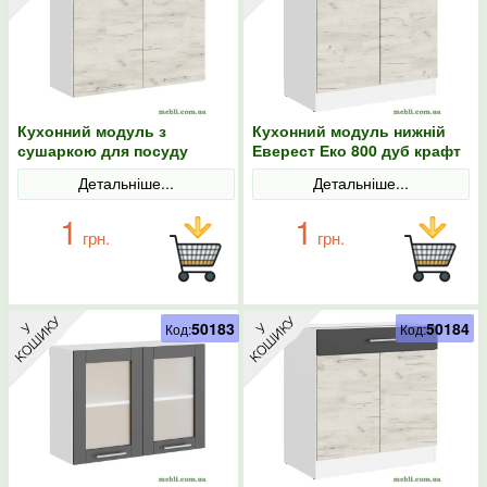
Кухонний модуль з
Кухонний модуль нижній
сушаркою для посуду
Еверест Еко 800 дуб крафт
Еверест Еко 800 дуб крафт
білий/білий 80х46х82
Детальніше...
Детальніше...
білий/білий 80х30х58
1
1
грн.
грн.
50183
50184
Код:
Код: