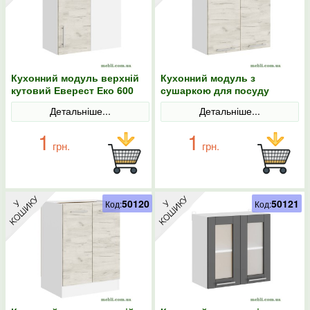
Кухонний модуль верхній
Кухонний модуль з
кутовий Еверест Еко 600
сушаркою для посуду
дуб крафт білий/білий
Еверест Еко 600 дуб крафт
Детальніше...
Детальніше...
60х30х58
білий/білий 60х30х58
1
1
грн.
грн.
50120
50121
Код:
Код: