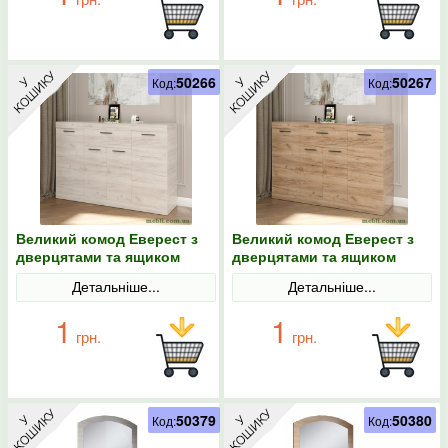
50266
50267
Код:
Код:
Великий комод Еверест з
Великий комод Еверест з
дверцятами та ящиком
дверцятами та ящиком
Соната-7 140х38х94 дуб
Соната-7 140х38х94 дуб
Детальніше...
Детальніше...
крафт білий
крафт золотий
1
1
грн.
грн.
50379
50380
Код:
Код: