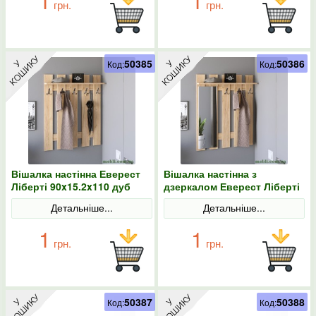
1
1
грн.
грн.
50385
50386
Код:
Код:
Вішалка настінна Еверест
Вішалка настінна з
Ліберті 90x15.2x110 дуб
дзеркалом Еверест Ліберті
крафт золотий
90x15.2x110 дуб крафт
Детальніше...
Детальніше...
золотий
1
1
грн.
грн.
50387
50388
Код:
Код: