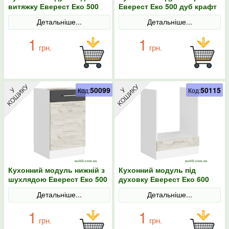
витяжку Еверест Еко 500
Еверест Еко 500 дуб крафт
дуб крафт білий/білий
білий/білий 50х30х58
Детальніше...
Детальніше...
50х30х28
1
1
грн.
грн.
50099
50115
Код:
Код:
Кухонний модуль нижній з
Кухонний модуль під
шухлядою Еверест Еко 500
духовку Еверест Еко 600
дуб крафт білий/графіт/
дуб крафт белый/белый
Детальніше...
Детальніше...
білий 50х46х82
60х46х82
1
1
грн.
грн.