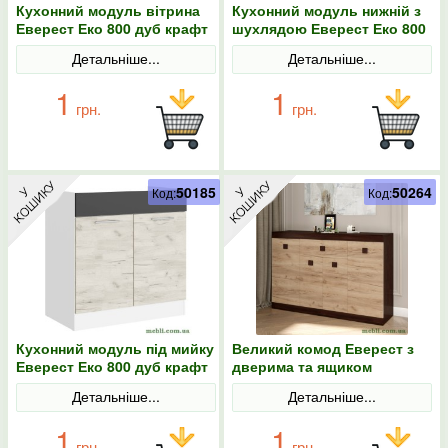
Кухонний модуль вітрина
Кухонний модуль нижній з
Еверест Еко 800 дуб крафт
шухлядою Еверест Еко 800
білий/графіт 80х30х58
дуб крафт білий/графіт/
Детальніше...
Детальніше...
білий 80х46х82
1
1
грн.
грн.
50185
50264
Код:
Код:
Кухонний модуль під мийку
Великий комод Еверест з
Еверест Еко 800 дуб крафт
дверима та ящиком
білий/графіт/білий
Соната-7 140х38х94 венге
Детальніше...
Детальніше...
80х46х82
темний/дуб крафт золотий
1
1
грн.
грн.