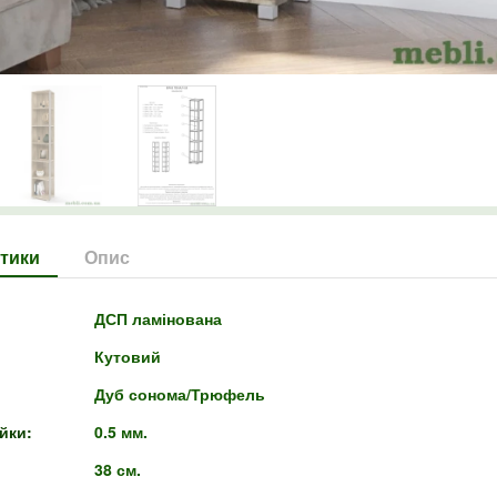
тики
Опис
ДСП ламінована
Кутовий
Дуб сонома/Трюфель
йки:
0.5 мм.
38 см.