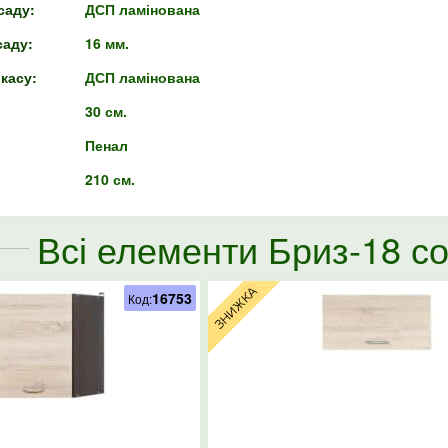
саду:
ДСП ламінована
аду:
16 мм.
касу:
ДСП ламінована
30 см.
Пенал
210 см.
Всі елементи Бриз-18 с
16753
Код: