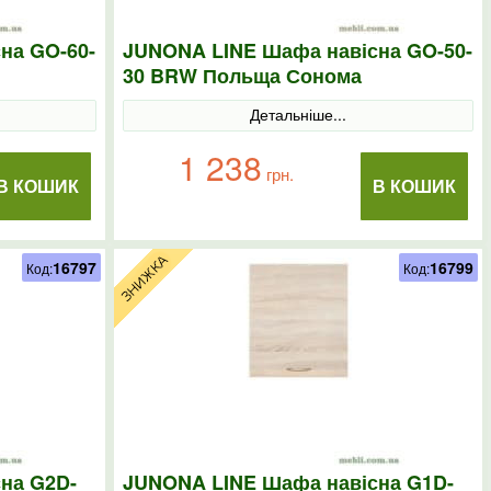
на GO-60-
JUNONA LINE Шафа навісна GO-50-
30 BRW Польща Сонома
Детальніше...
1 238
грн.
В КОШИК
В КОШИК
16797
16799
Код:
Код:
на G2D-
JUNONA LINE Шафа навісна G1D-