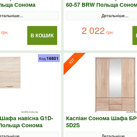
льща Сонома
60-57 BRW Польща Соно
етальніше...
Детальніше...
2 022
грн.
грн.
В КОШИК
16801
Код:
Шафа навісна G1D-
Каспіан Сонома Шафа БР
 Польща Сонома
5D2S
етальніше...
Детальніше...