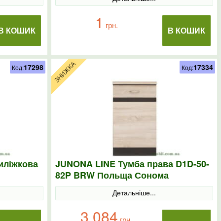
1
грн.
В КОШИК
В КОШИК
17298
17334
Код:
Код:
иліжкова
JUNONA LINE Тумба права D1D-50-
82P BRW Польща Сонома
Детальніше...
3 084
грн.