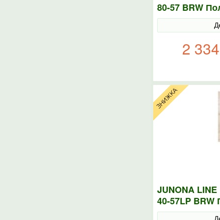
80-57 BRW По
Д
2 334
JUNONA LINE 
40-57LP BRW
Д