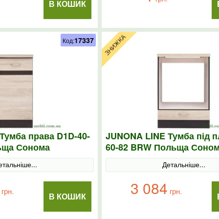
В КОШИК
17337
Код:
Тумба права D1D-40-
JUNONA LINE Тумба під п
ьща Сонома
60-82 BRW Польща Соно
етальніше...
Детальніше...
3 084
грн.
грн.
В КОШИК