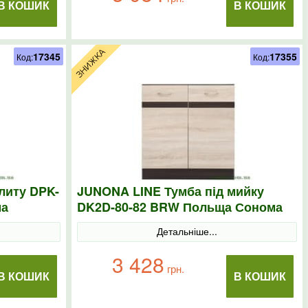
В КОШИК
В КОШИК
17345
17355
Код:
Код:
литу DPK-
JUNONA LINE Тумба під мийку
ма
DK2D-80-82 BRW Польща Сонома
Детальніше...
3 428
грн.
В КОШИК
В КОШИК