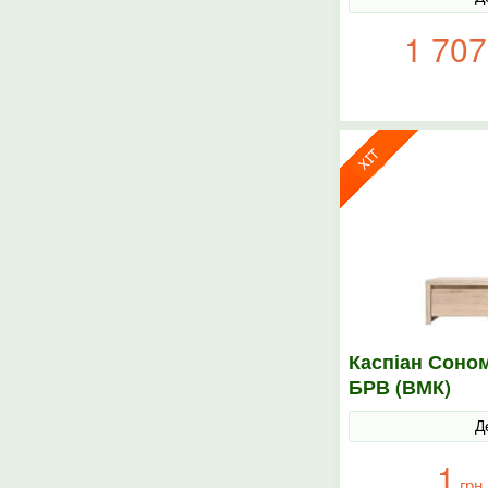
1 707
Каспіан Соно
БРВ (ВМК)
Д
1
грн.