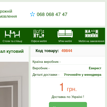
рожній
068 068 47 47
амовлення
Столи та стільці
Офісні меблі
М'які меблі
Меблі на замовлення
Код товару:
49844
ал кутовий
Країна виробник -
Виробник -
Еверест
Деталі доставки -
Уточнюйте у менеджера
1
грн.
Доставка по Україні !