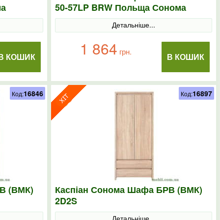
ма
50-57LP BRW Польща Сонома
Детальніше...
1 864
грн.
В КОШИК
В КОШИК
16846
16897
Код:
Код:
В (ВМК)
Каспіан Сонома Шафа БРВ (ВМК)
2D2S
Детальніше...