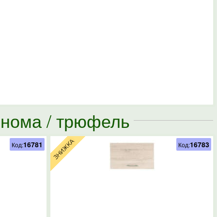
онома / трюфель
16781
16783
Код:
Код: