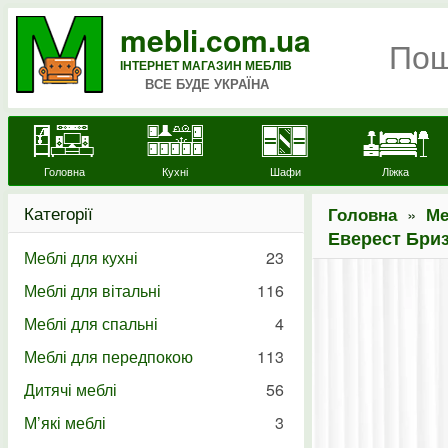
mebli.com.ua
ІНТЕРНЕТ МАГАЗИН МЕБЛІВ
ВСЕ БУДЕ УКРАЇНА
Головна
Кухні
Шафи
Ліжка
Категорії
»
Головна
Ме
Еверест Бри
Меблі для кухні
23
Меблі для вітальні
116
Меблі для спальні
4
Меблі для передпокою
113
Дитячі меблі
56
М’які меблі
3