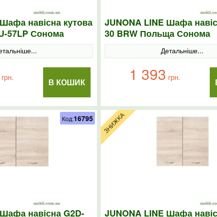
Шафа навісна кутова
JUNONA LINE Шафа навіс
U-57LP Сонома
30 BRW Польща Сонома
етальніше...
Детальніше...
1 393
грн.
грн.
В КОШИК
16795
Код:
Шафа навісна G2D-
JUNONA LINE Шафа навіс