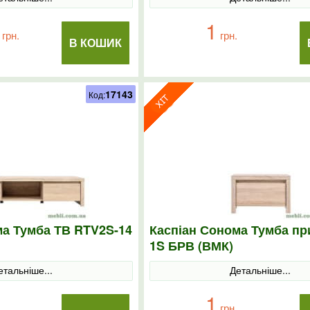
1
грн.
грн.
В КОШИК
17143
Код:
ма Тумба ТВ RTV2S-14
Каспіан Сонома Тумба пр
1S БРВ (ВМК)
етальніше...
Детальніше...
1
грн.