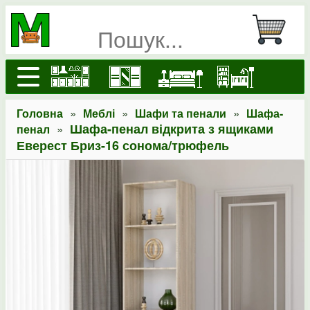
»
»
»
Головна
Меблі
Шафи та пенали
Шафа-
»
Шафа-пенал відкрита з ящиками
пенал
Еверест Бриз-16 сонома/трюфель