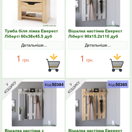
Тумба біля ліжка Еверест
Вішалка настінна Еверест
Ліберті 60х38х45.5 дуб
Ліберті 90x15.2x110 дуб
крафт золотий
крафт білий
Детальніше...
Детальніше...
1
1
грн.
грн.
50384
50385
Код:
Код:
Вішалка настінна з
Вішалка настінна Еверест