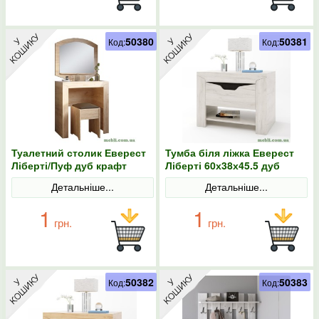
50380
50381
Код:
Код:
Туалетний столик Еверест
Тумба біля ліжка Еверест
Ліберті/Пуф дуб крафт
Ліберті 60х38х45.5 дуб
золотий
крафт білий
Детальніше...
Детальніше...
1
1
грн.
грн.
50382
50383
Код:
Код: