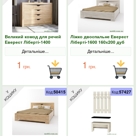
Великий комод для речей
Ліжко двоспальне Еверест
Еверест Ліберті-1400
Ліберті-1600 160х200 дуб
140х38х98.5 дуб крафт
крафт білий
Детальніше...
Детальніше...
золотий
1
1
грн.
грн.
50415
57427
Код:
Код: