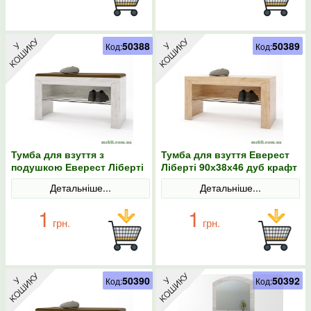
50388
50389
Код:
Код:
Тумба для взуття з
Тумба для взуття Еверест
подушкою Еверест Ліберті
Ліберті 90х38х46 дуб крафт
90х38х46 дуб крафт білий
золотий
Детальніше...
Детальніше...
1
1
грн.
грн.
50390
50392
Код:
Код: