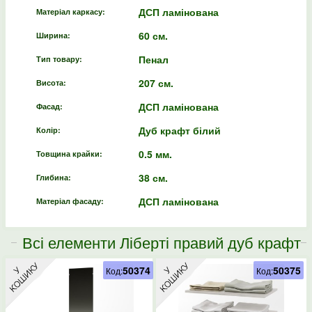
ДСП ламінована
Матеріал каркасу:
60 см.
Ширина:
Пенал
Тип товару:
207 см.
Висота:
ДСП ламінована
Фасад:
Дуб крафт білий
Колір:
0.5 мм.
Товщина крайки:
38 см.
Глибина:
ДСП ламінована
Матеріал фасаду:
Всі елементи Ліберті правий дуб крафт
білий
50374
50375
Код:
Код: