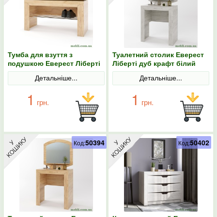
Тумба для взуття з
Туалетний столик Еверест
подушкою Еверест Ліберті
Ліберті дуб крафт білий
90х38х46 дуб крафт
Детальніше...
Детальніше...
золотий
1
1
грн.
грн.
50394
50402
Код:
Код: