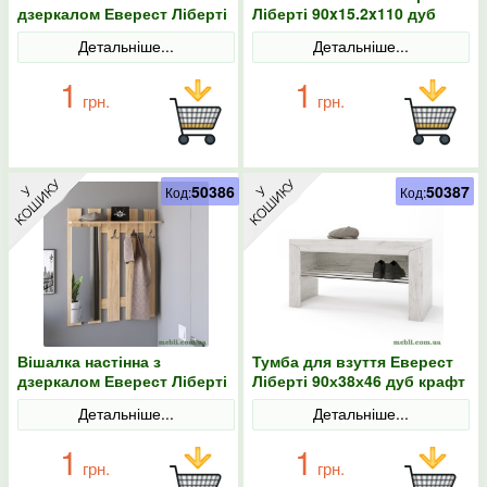
дзеркалом Еверест Ліберті
Ліберті 90x15.2x110 дуб
90x15.2x110 дуб крафт
крафт золотий
Детальніше...
Детальніше...
білий
1
1
грн.
грн.
50386
50387
Код:
Код:
Вішалка настінна з
Тумба для взуття Еверест
дзеркалом Еверест Ліберті
Ліберті 90х38х46 дуб крафт
90x15.2x110 дуб крафт
білий
Детальніше...
Детальніше...
золотий
1
1
грн.
грн.