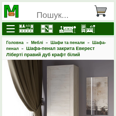
»
»
»
Головна
Меблі
Шафи та пенали
Шафа-
»
Шафа-пенал закрита Еверест
пенал
Ліберті правий дуб крафт білий