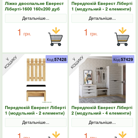
Ліжко двоспальне Еверест
Передпокій Еверест Ліберті
Ліберті-1600 160х200 дуб
1 (модульний - 2 елементи)
крафт золотий
дуб крафт білий
Детальніше...
Детальніше...
1
1
грн.
грн.
57428
57429
Код:
Код:
Передпокій Еверест Ліберті
Передпокій Еверест Ліберті
1 (модульний - 2 елементи)
2 (модульний - 4 елементи)
дуб крафт золотий
дуб крафт білий
Детальніше...
Детальніше...
1
1
грн.
грн.