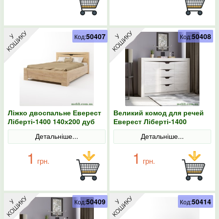
50407
50408
Код:
Код:
Ліжко двоспальне Еверест
Великий комод для речей
Ліберті-1400 140х200 дуб
Еверест Ліберті-1400
крафт золотий
140х38х98.5 дуб крафт
Детальніше...
Детальніше...
білий
1
1
грн.
грн.
50409
50414
Код:
Код: