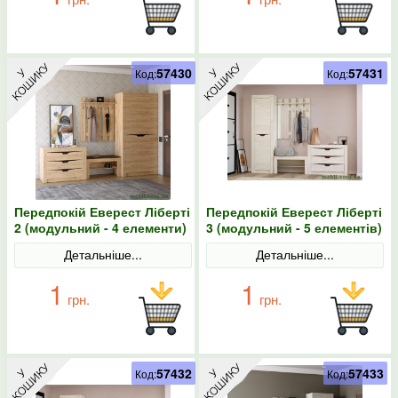
57430
57431
Код:
Код:
Передпокій Еверест Ліберті
Передпокій Еверест Ліберті
2 (модульний - 4 елементи)
3 (модульний - 5 елементів)
дуб крафт золотий
лівий фасад дуб крафт
Детальніше...
Детальніше...
білий
1
1
грн.
грн.
57432
57433
Код:
Код: