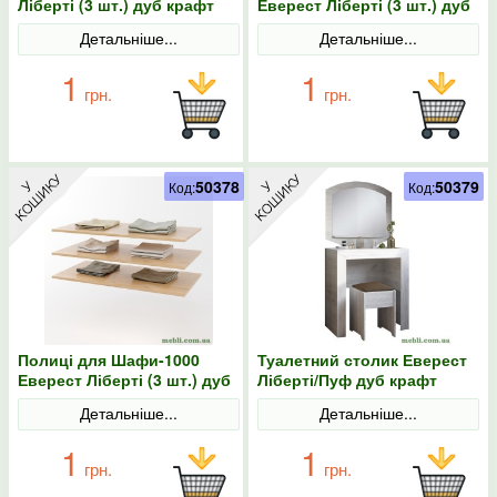
Ліберті (3 шт.) дуб крафт
Еверест Ліберті (3 шт.) дуб
золотий
крафт білий
Детальніше...
Детальніше...
1
1
грн.
грн.
50378
50379
Код:
Код:
Полиці для Шафи-1000
Туалетний столик Еверест
Еверест Ліберті (3 шт.) дуб
Ліберті/Пуф дуб крафт
крафт золотий
білий
Детальніше...
Детальніше...
1
1
грн.
грн.