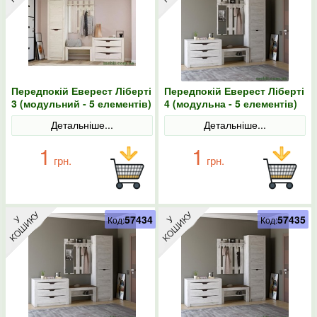
Передпокій Еверест Ліберті
Передпокій Еверест Ліберті
3 (модульний - 5 елементів)
4 (модульна - 5 елементів)
правий фасад дуб крафт
шафа-пенал правий, дуб
Детальніше...
Детальніше...
білий
крафт білий
1
1
грн.
грн.
57434
57435
Код:
Код: