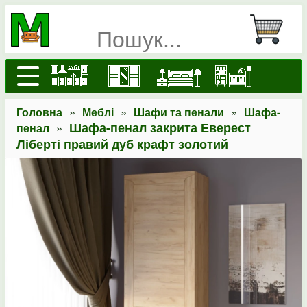
»
»
»
Головна
Меблі
Шафи та пенали
Шафа-
»
Шафа-пенал закрита Еверест
пенал
Ліберті правий дуб крафт золотий