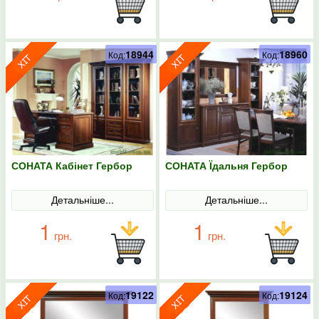
18944
18960
Код:
Код:
СОНАТА Кабінет Гербор
СОНАТА Їдальня Гербор
Детальніше...
Детальніше...
1
1
грн.
грн.
19122
19124
Код:
Код: