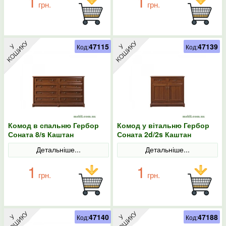
1
1
грн.
грн.
47115
47139
Код:
Код:
Комод в спальню Гербор
Комод у вітальню Гербор
Соната 8/s Каштан
Соната 2d/2s Каштан
Детальніше...
Детальніше...
1
1
грн.
грн.
47140
47188
Код:
Код: