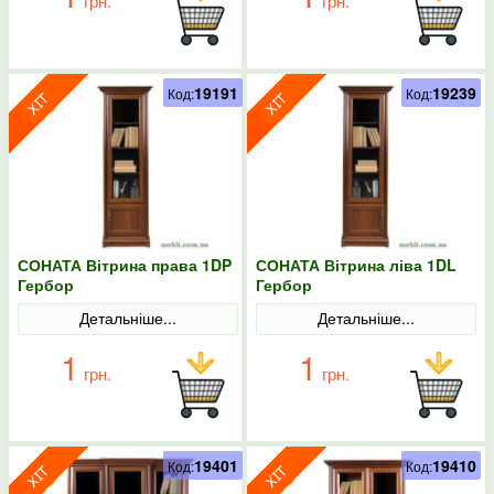
грн.
грн.
19191
19239
Код:
Код:
СОНАТА Вітрина права 1DP
СОНАТА Вітрина ліва 1DL
Гербор
Гербор
Детальніше...
Детальніше...
1
1
грн.
грн.
19401
19410
Код:
Код: