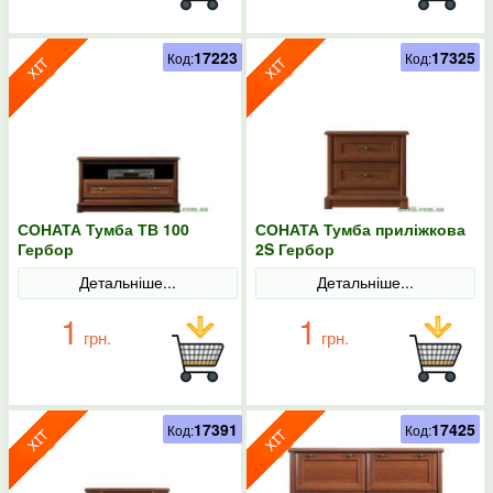
17223
17325
Код:
Код:
СОНАТА Тумба ТВ 100
СОНАТА Тумба приліжкова
Гербор
2S Гербор
Детальніше...
Детальніше...
1
1
грн.
грн.
17391
17425
Код:
Код: