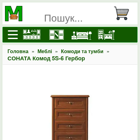
»
»
»
Головна
Меблі
Комоди та тумби
СОНАТА Комод 5S-6 Гербор