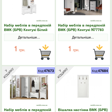
Набір меблів в передпокій
Набір меблів в передпокій
ВМК (БРВ) Кентукі Білий
ВМК (БРВ) Кентукі N77783
альпійський
Білий альпійський
Детальніше...
Детальніше...
1
1
грн.
грн.
47673
47684
Код:
Код:
Набір меблів в передпокій
Вішалка настінна ВМК (БРВ)