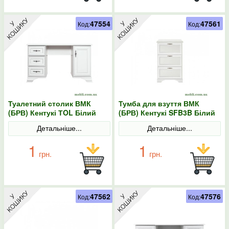
47554
47561
Код:
Код:
Туалетний столик ВМК
Тумба для взуття ВМК
(БРВ) Кентукі ТOL Білий
(БРВ) Кентукі SFB3B Білий
альпійський
альпійський
Детальніше...
Детальніше...
1
1
грн.
грн.
47562
47576
Код:
Код: