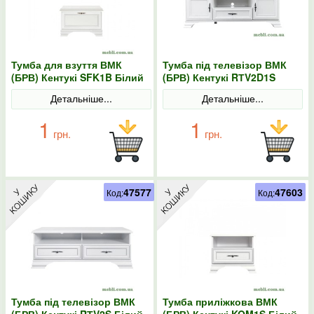
Тумба для взуття ВМК
Тумба під телевізор ВМК
(БРВ) Кентукі SFK1B Білий
(БРВ) Кентукі RТV2D1S
альпійський
Білий альпійський
Детальніше...
Детальніше...
1
1
грн.
грн.
47577
47603
Код:
Код:
Тумба під телевізор ВМК
Тумба приліжкова ВМК
(БРВ) Кентукі RТV2S Білий
(БРВ) Кентукі KOM1S Білий