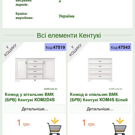
2
висувних
ящиків:
Країна-
Україна
виробник:
Всі елементи Кентукі
47519
47543
Код:
Код:
Комод у вітальню ВМК
Комод в спальню ВМК
(БРВ) Кентукі KOM2D4S
(БРВ) Кентукі KOM4S Білий
Білий альпійський
альпійський
Детальніше...
Детальніше...
1
1
грн.
грн.