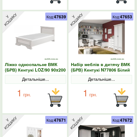
47639
47653
Код:
Код:
Ліжко односпальне ВМК
Набір меблів в дитячу ВМК
(БРВ) Кентукі LOZ/90 90x200
(БРВ) Кентукі N77806 Білий
Білий альпійський
альпійський
Детальніше...
Детальніше...
1
1
грн.
грн.
47671
47672
Код:
Код: