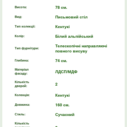
78 см.
Висота:
Письмовий стіл
Вид:
Кентукі
Тип колекції:
Білий альпійський
Колір:
Телескопічні направляючі
Тип фурнітури:
повного висуву
74 см.
Глибина:
Матеріал
ЛДСП/МДФ
фасаду:
Кількість
2
дверей:
Кентукі
Колекція:
160 см.
Довжина:
Сучасний
Стиль:
Кількість