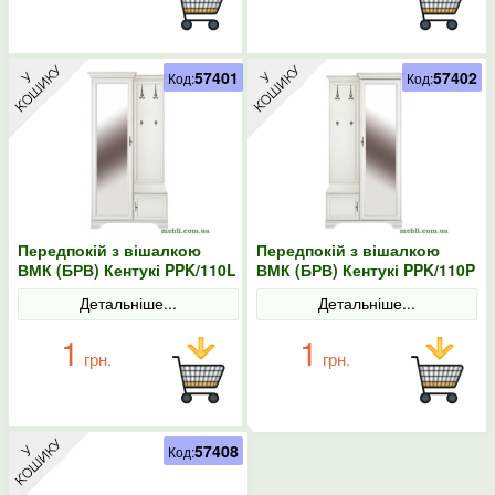
57401
57402
Код:
Код:
Передпокій з вішалкою
Передпокій з вішалкою
ВМК (БРВ) Кентукі PPK/110L
ВМК (БРВ) Кентукі PPK/110P
Білий альпійський
Білий альпійський
Детальніше...
Детальніше...
1
1
грн.
грн.
57408
Код: