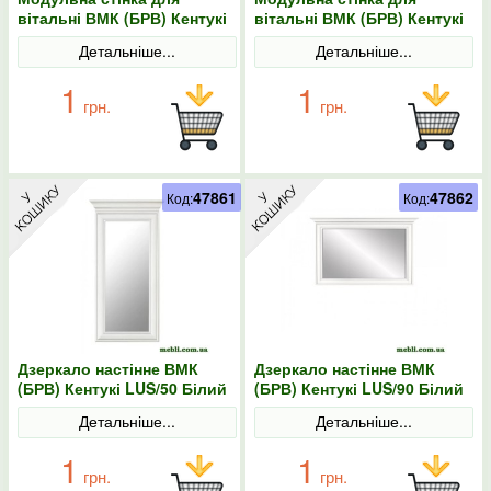
вітальні ВМК (БРВ) Кентукі
вітальні ВМК (БРВ) Кентукі
N77796 Білий альпійський
N77797 Білий альпійський
Детальніше...
Детальніше...
1
1
грн.
грн.
47861
47862
Код:
Код:
Дзеркало настінне ВМК
Дзеркало настінне ВМК
(БРВ) Кентукі LUS/50 Білий
(БРВ) Кентукі LUS/90 Білий
альпійський
альпійський
Детальніше...
Детальніше...
1
1
грн.
грн.