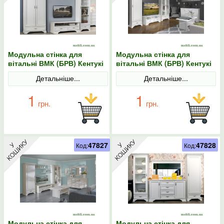
Модульна стінка для
Модульна стінка для
вітальні ВМК (БРВ) Кентукі
вітальні ВМК (БРВ) Кентукі
N77794 Білий альпійський
N77795 Білий альпійський
Детальніше...
Детальніше...
1
1
грн.
грн.
47827
47828
Код:
Код:
Модульна стінка для
Модульна стінка для