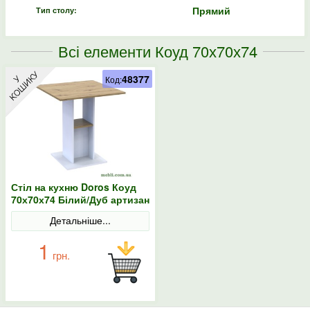
Прямий
Тип столу:
Всі елементи Коуд 70х70х74
48377
Код:
Стіл на кухню Doros Коуд
70х70х74 Білий/Дуб артизан
Детальніше...
1
грн.