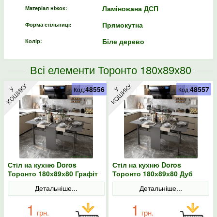
Ламінована ДСП
Матеріал ніжок:
Прямокутна
Форма стільниці:
Біле дерево
Колір:
Всі елементи Торонто 180х89х80
48556
48557
Код:
Код:
Стіл на кухню Doros
Стіл на кухню Doros
Торонто 180х89х80 Графіт
Торонто 180х89х80 Дуб
сонома
Детальніше...
Детальніше...
1
1
грн.
грн.