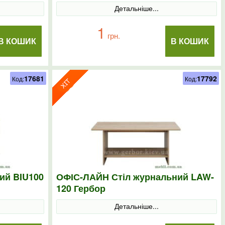
Детальніше...
1
грн.
В КОШИК
В КОШИК
17681
17792
Код:
Код:
ий BIU100
ОФІС-ЛАЙН Стіл журнальний LAW-
120 Гербор
Детальніше...