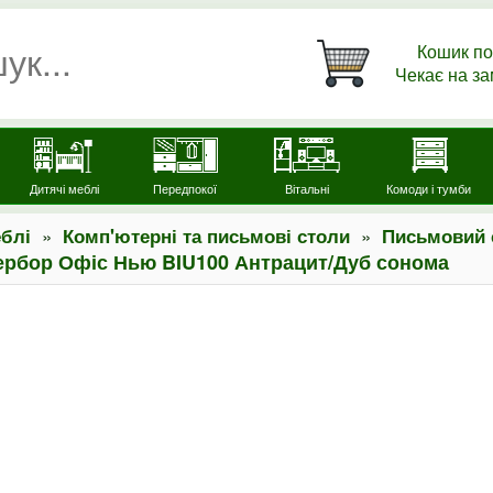
Кошик по
Чекає на з
Дитячі меблі
Передпокої
Вітальні
Комоди і тумби
»
»
блі
Комп'ютерні та письмові столи
Письмовий 
ербор Офіс Нью BIU100 Антрацит/Дуб сонома