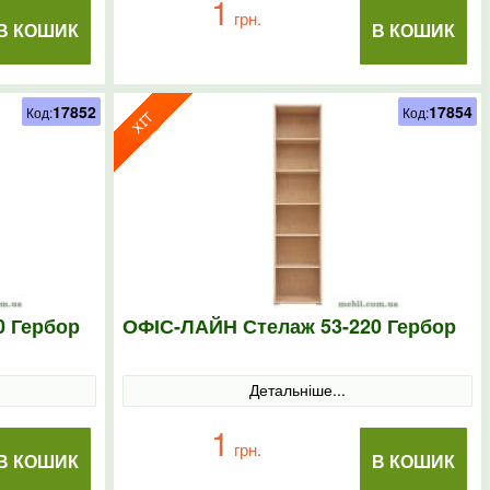
1
грн.
В КОШИК
В КОШИК
17852
17854
Код:
Код:
0 Гербор
ОФІС-ЛАЙН Стелаж 53-220 Гербор
Детальніше...
1
грн.
В КОШИК
В КОШИК