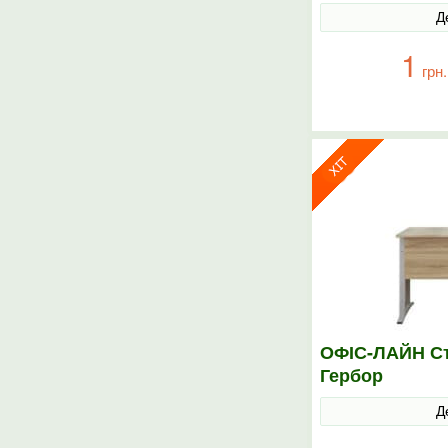
Д
1
грн.
ОФІС-ЛАЙН Ст
Гербор
Д