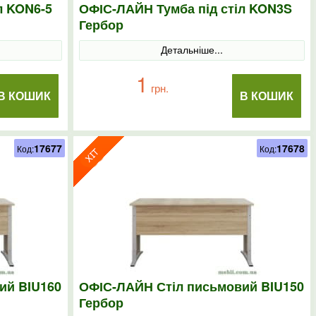
л KON6-5
ОФІС-ЛАЙН Тумба під стіл KON3S
Гербор
Детальніше...
1
грн.
В КОШИК
В КОШИК
17677
17678
Код:
Код:
ий BIU160
ОФІС-ЛАЙН Стіл письмовий BIU150
Гербор