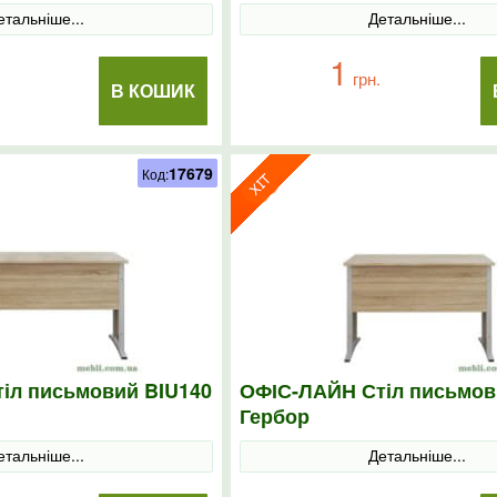
етальніше...
Детальніше...
1
грн.
В КОШИК
17679
Код:
іл письмовий BIU140
ОФІС-ЛАЙН Стіл письмов
Гербор
етальніше...
Детальніше...