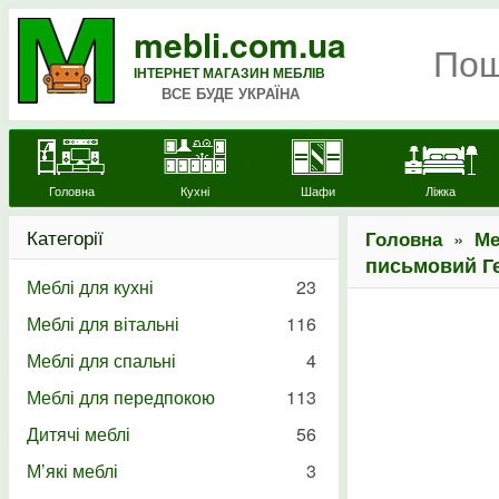
mebli.com.ua
ІНТЕРНЕТ МАГАЗИН МЕБЛІВ
ВСЕ БУДЕ УКРАЇНА
Головна
Кухні
Шафи
Ліжка
Категорії
»
Головна
Ме
письмовий Г
Меблі для кухні
23
Меблі для вітальні
116
Меблі для спальні
4
Меблі для передпокою
113
Дитячі меблі
56
М’які меблі
3