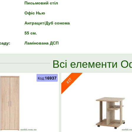
Письмовий стіл
Офіс Нью
Антрацит/Дуб сонома
55 см.
саду:
Ламінована ДСП
Всі елементи О
16937
Код: