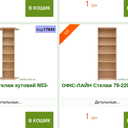
1
грн.
В КОШИК
17843
Код:
елаж кутовий N53-
ОФІС-ЛАЙН Стелаж 79-22
етальніше...
Детальніше...
1
грн.
В КОШИК