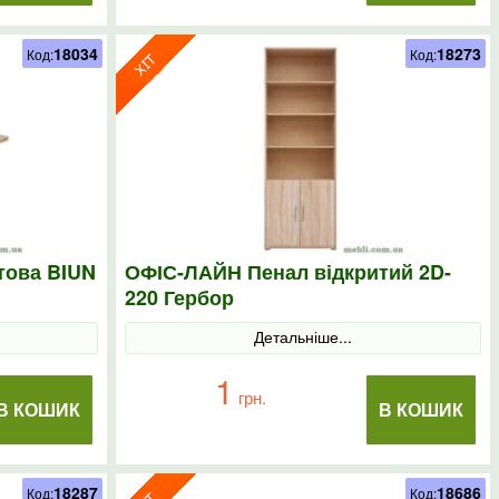
18034
18273
Код:
Код:
това BIUN
ОФІС-ЛАЙН Пенал відкритий 2D-
220 Гербор
Детальніше...
1
грн.
В КОШИК
В КОШИК
18287
18686
Код:
Код: