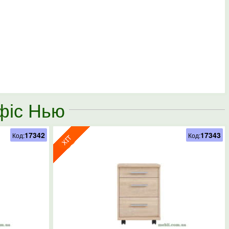
фіс Нью
17342
17343
Код:
Код: