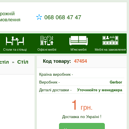
рожній
068 068 47 47
амовлення
Столи та стільці
Офісні меблі
М'які меблі
Меблі на замовлення
Код товару:
47454
»
Стіл
стіл
Країна виробник -
Виробник -
Gerbor
Деталі доставки -
Уточнюйте у менеджера
1
грн.
Доставка по Україні !