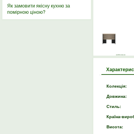
Як замовити якісну кухню за
помірною ціною?
Характерис
Колекція:
Довжина:
Стиль:
Країна-виро
Висота: