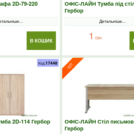
фа 2D-79-220
ОФІС-ЛАЙН Тумба під сті
Гербор
етальніше...
Детальніше...
1
грн.
В КОШИК
17448
Код:
мба 2D-114 Гербор
ОФІС-ЛАЙН Стіл письмов
Гербор