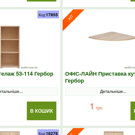
17855
Код:
елаж 53-114 Гербор
ОФІС-ЛАЙН Приставка ку
Гербор
етальніше...
Детальніше...
1
грн.
В КОШИК
18278
Код: